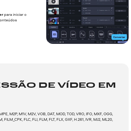
er
para iniciar o
 conteúdos
SÃO DE VÍDEO EM
 MPE, M2P, M1V, M2V, VOB, DAT, MOD, TOD, VRO, IFO, MXF, OGG,
LM_CPK, FLC, FLI, FLM, FLT, FLX, GXF, H.261, IVR, MJ2, ML20,