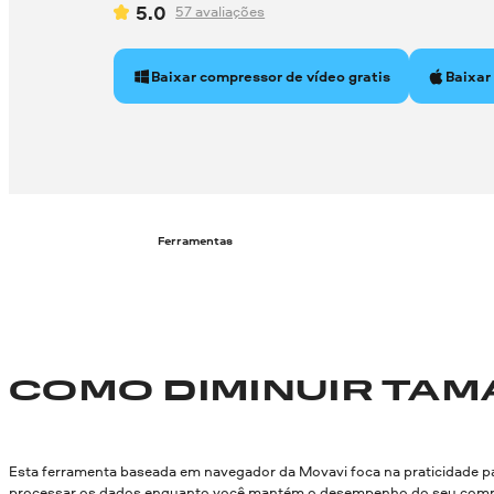
5.0
57
avaliações
Baixar compressor de vídeo gratis
Baixar
Ferramentas
COMO DIMINUIR TAM
Esta ferramenta baseada em navegador da Movavi foca na praticidade p
processar os dados enquanto você mantém o desempenho do seu computado