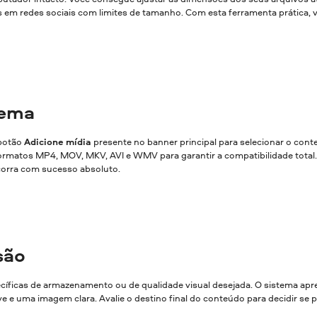
os em redes sociais com limites de tamanho. Com esta ferramenta prática
tema
 botão
Adicione mídia
presente no banner principal para selecionar o con
ormatos MP4, MOV, MKV, AVI e WMV para garantir a compatibilidade total. 
corra com sucesso absoluto.
são
cíficas de armazenamento ou de qualidade visual desejada. O sistema apre
ve e uma imagem clara. Avalie o destino final do conteúdo para decidir se 