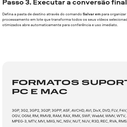
Passo
3. Executar a conversão final
Defina a pasta de destino através do comando
Salvar em
para organizar 
processamento em lote que transforma todos os seus vídeos selecionado
otimizados abre automaticamente para conferência e uso imediato.
FORMATOS SUPORT
PC E MAC
3GP, 3G2, 3GP2, 3G2P, 3GPP, ASF, AVCHD, AVI, DivX, DVD, FLV, F
OGV, OGM, RM, RMVB, RAM, RAX, RMX, SWF, WebM, WMV, WTV, AMV, A
MPEG-3, MTV, MVI, MXG, NC, NSV, NUT, NUV, R3D, REC, RVA, RM