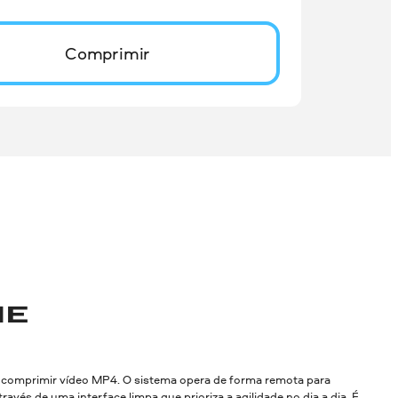
Comprimir
NE
a comprimir vídeo MP4. O sistema opera de forma remota para
 de uma interface limpa que prioriza a agilidade no dia a dia. É