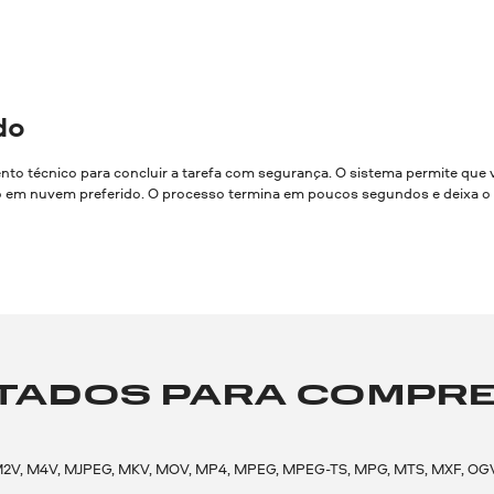
do
to técnico para concluir a tarefa com segurança. O sistema permite que 
o em nuvem preferido. O processo termina em poucos segundos e deixa o 
TADOS PARA COMPRE
TS, M2V, M4V, MJPEG, MKV, MOV, MP4, MPEG, MPEG-TS, MPG, MTS, MXF, 