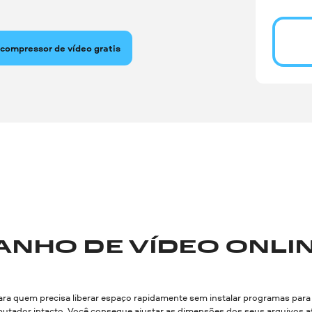
 compressor de vídeo gratis
ANHO DE VÍDEO ONLI
ara quem precisa liberar espaço rapidamente sem instalar programas par
r intacto. Você consegue ajustar as dimensões dos seus arquivos através