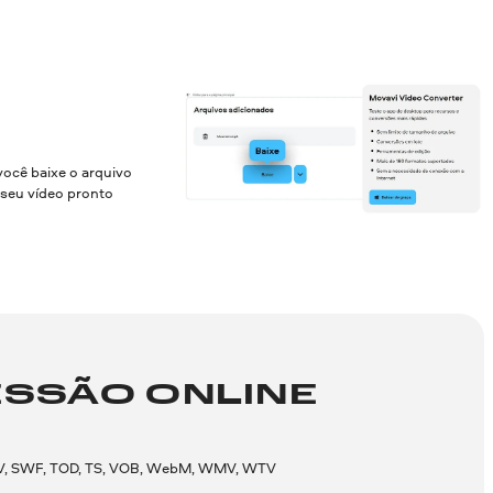
você baixe o arquivo
seu vídeo pronto
SSÃO ONLINE
OGV, SWF, TOD, TS, VOB, WebM, WMV, WTV