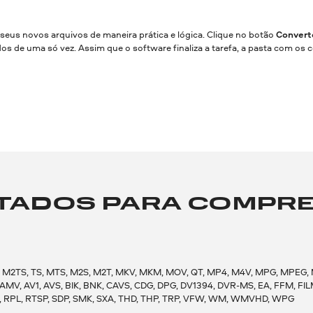
seus novos arquivos de maneira prática e lógica. Clique no botão
Convert
s de uma só vez. Assim que o software finaliza a tarefa, a pasta com os
ADOS PARA COMPRES
4V, M2TS, TS, MTS, M2S, M2T, MKV, MKM, MOV, QT, MP4, M4V, MPG, MPEG,
V1, AVS, BIK, BNK, CAVS, CDG, DPG, DV1394, DVR-MS, EA, FFM, FILM, FI
S, RPL, RTSP, SDP, SMK, SXA, THD, THP, TRP, VFW, WM, WMVHD, WPG