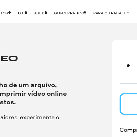
UTOS
LOJA
AJUDA
GUIAS PRÁTICOS
PARA O TRABALHO
DEO
ho de um arquivo,
mprimir vídeo online
stos.
aiores, experimente o
Compr