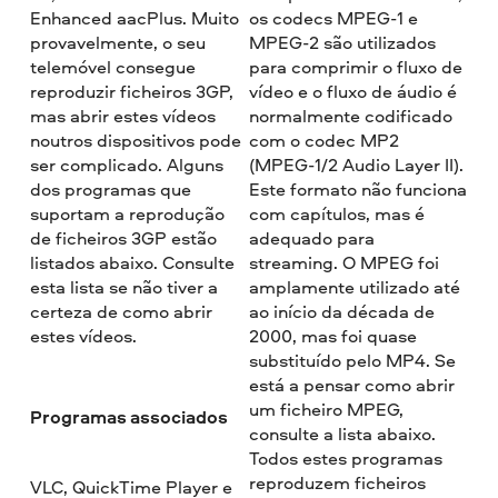
Enhanced aacPlus. Muito
os codecs MPEG-1 e
provavelmente, o seu
MPEG-2 são utilizados
telemóvel consegue
para comprimir o fluxo de
reproduzir ficheiros 3GP,
vídeo e o fluxo de áudio é
mas abrir estes vídeos
normalmente codificado
noutros dispositivos pode
com o codec MP2
ser complicado. Alguns
(MPEG-1/2 Audio Layer II).
dos programas que
Este formato não funciona
suportam a reprodução
com capítulos, mas é
de ficheiros 3GP estão
adequado para
listados abaixo. Consulte
streaming. O MPEG foi
esta lista se não tiver a
amplamente utilizado até
certeza de como abrir
ao início da década de
estes vídeos.
2000, mas foi quase
substituído pelo MP4. Se
está a pensar como abrir
um ficheiro MPEG,
Programas associados
consulte a lista abaixo.
Todos estes programas
reproduzem ficheiros
VLC, QuickTime Player e