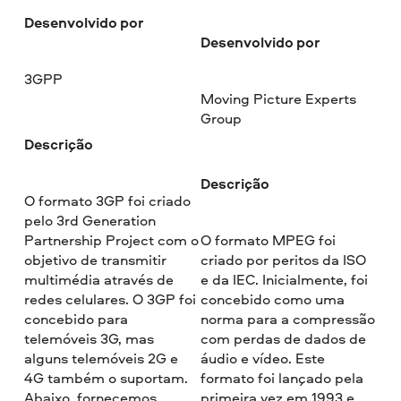
Desenvolvido por
Desenvolvido por
3GPP
Moving Picture Experts
Group
Descrição
Descrição
O formato 3GP foi criado
pelo 3rd Generation
Partnership Project com o
O formato MPEG foi
objetivo de transmitir
criado por peritos da ISO
multimédia através de
e da IEC. Inicialmente, foi
redes celulares. O 3GP foi
concebido como uma
concebido para
norma para a compressão
telemóveis 3G, mas
com perdas de dados de
alguns telemóveis 2G e
áudio e vídeo. Este
4G também o suportam.
formato foi lançado pela
Abaixo, fornecemos
primeira vez em 1993 e