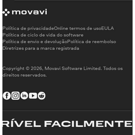
Requisitos de sistema
Sobre a Movavi
Limitações da versão de teste
Testemunhos
Cancelar assinatura
Comentários na mídia
Reembolso
Por que nos escolher
Política de privacidade
Online termos de uso
EULA
Para o trabalho
Política de ciclo de vida do software
Política de envio e devolução
Política de reembolso
Diretrizes para a marca registrada
Copyright © 2026, Movavi Software Limited. Todos os
direitos reservados.
ÍVEL FACILMENTE