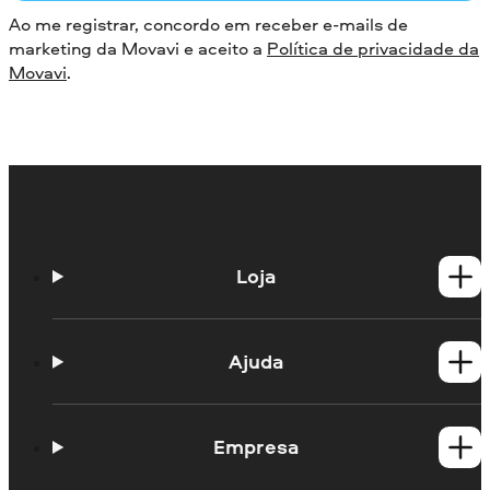
Ao me registrar, concordo em receber e-mails de
marketing da Movavi e aceito a
Política de privacidade da
Movavi
.
Loja
Produtos para Windows
Produtos para Mac
Ajuda
Guias práticos
Portal de aprendizagem
Empresa
Contato do suporte