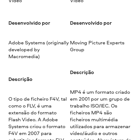
Vídeo
Vídeo
Desenvolvido por
Desenvolvido por
Adobe Systems (originally
Moving Picture Experts
developed by
Group
Macromedia)
Descrição
Descrição
MP4 é um formato criado
O tipo de ficheiro F4V, tal
em 2001 por um grupo de
como o FLV, é uma
trabalho ISO/IEC. Os
extensão do formato
ficheiros MP4 são
Flash Video. A Adobe
ficheiros multimédia
Systems criou o formato
utilizados para armazenar
F4V em 2007 para
vídeo/áudio e outros
substituir o formato FLV.
conteúdos. Abreviatura de