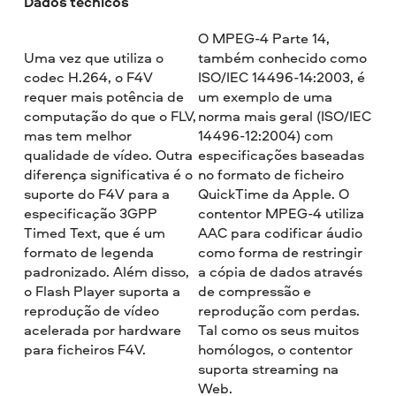
Dados técnicos
O MPEG-4 Parte 14,
Uma vez que utiliza o
também conhecido como
codec H.264, o F4V
ISO/IEC 14496-14:2003, é
requer mais potência de
um exemplo de uma
computação do que o FLV,
norma mais geral (ISO/IEC
mas tem melhor
14496-12:2004) com
qualidade de vídeo. Outra
especificações baseadas
diferença significativa é o
no formato de ficheiro
suporte do F4V para a
QuickTime da Apple. O
especificação 3GPP
contentor MPEG-4 utiliza
Timed Text, que é um
AAC para codificar áudio
formato de legenda
como forma de restringir
padronizado. Além disso,
a cópia de dados através
o Flash Player suporta a
de compressão e
reprodução de vídeo
reprodução com perdas.
acelerada por hardware
Tal como os seus muitos
para ficheiros F4V.
homólogos, o contentor
suporta streaming na
Web.