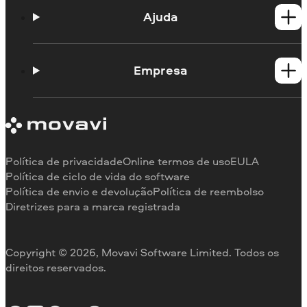
Produtos para Mac
Ajuda
Guias práticos
Portal de aprendizagem
Empresa
Contato do suporte
Requisitos de sistema
Sobre a Movavi
Limitações da versão de teste
Testemunhos
Cancelar assinatura
Comentários na mídia
Reembolso
Por que nos escolher
Política de privacidade
Online termos de uso
EULA
Para o trabalho
Política de ciclo de vida do software
Política de envio e devolução
Política de reembolso
Diretrizes para a marca registrada
Copyright © 2026, Movavi Software Limited. Todos os
direitos reservados.