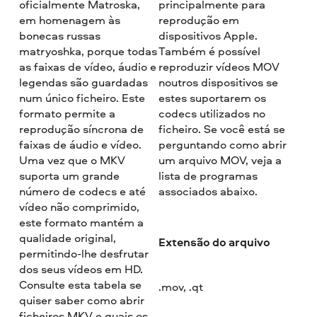
oficialmente Matroska,
principalmente para
em homenagem às
reprodução em
bonecas russas
dispositivos Apple.
matryoshka, porque todas
Também é possível
as faixas de vídeo, áudio e
reproduzir vídeos MOV
legendas são guardadas
noutros dispositivos se
num único ficheiro. Este
estes suportarem os
formato permite a
codecs utilizados no
reprodução síncrona de
ficheiro. Se você está se
faixas de áudio e vídeo.
perguntando como abrir
Uma vez que o MKV
um arquivo MOV, veja a
suporta um grande
lista de programas
número de codecs e até
associados abaixo.
vídeo não comprimido,
este formato mantém a
qualidade original,
Extensão do arquivo
permitindo-lhe desfrutar
dos seus vídeos em HD.
Consulte esta tabela se
.mov, .qt
quiser saber como abrir
ficheiros MKV e quais os