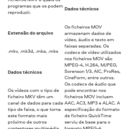
programas que os podem
Dados técnicos
reproduzir.
Os ficheiros MOV
Extensão do arquivo
armazenam dados de
vídeo, áudio e texto em
faixas separadas. Os
.mkv, .mk3d, .mka, .mks
codecs de vídeo utilizados
nos ficheiros MOV são
MPEG-4, H.264, MJPEG,
Sorenson 1/3, AIC, ProRes,
Dados técnicos
CineForm, entre outros.
Os codecs de áudio que
Os vídeos com o tipo de
pode encontrar nos
ficheiro MKV têm um
ficheiros MOV incluem
canal de dados para cada
AAC, AC3, MP3 e ALAC. A
tipo de faixa, o que torna
especificação do formato
este formato mais
de ficheiro QuickTime
próximo de outros
serviu de base para o
contentores multimédia,
formato MPEG-4.