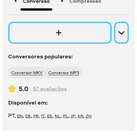
Conversão
Compressão
Conversores populares:
Conversor MKV
Conversor MP3
5.0
57
avaliações
Disponível em:
PT
,
,
,
,
,
,
,
,
,
,
EN
DE
FR
IT
ES
NL
PL
JP
KR
ZH