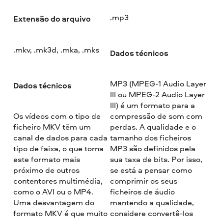
.mp3
Extensão do arquivo
.mkv, .mk3d, .mka, .mks
Dados técnicos
MP3 (MPEG-1 Audio Layer
Dados técnicos
III ou MPEG-2 Audio Layer
III) é um formato para a
Os vídeos com o tipo de
compressão de som com
ficheiro MKV têm um
perdas. A qualidade e o
canal de dados para cada
tamanho dos ficheiros
tipo de faixa, o que torna
MP3 são definidos pela
este formato mais
sua taxa de bits. Por isso,
próximo de outros
se está a pensar como
contentores multimédia,
comprimir os seus
como o AVI ou o MP4.
ficheiros de áudio
Uma desvantagem do
mantendo a qualidade,
formato MKV é que muito
considere convertê-los