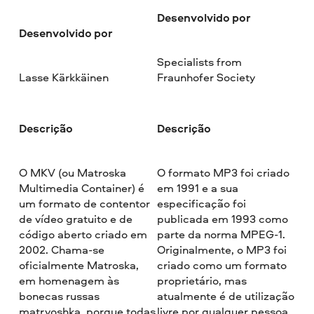
Desenvolvido por
Desenvolvido por
Specialists from
Lasse Kärkkäinen
Fraunhofer Society
Descrição
Descrição
O MKV (ou Matroska
O formato MP3 foi criado
Multimedia Container) é
em 1991 e a sua
um formato de contentor
especificação foi
de vídeo gratuito e de
publicada em 1993 como
código aberto criado em
parte da norma MPEG-1.
2002. Chama-se
Originalmente, o MP3 foi
oficialmente Matroska,
criado como um formato
em homenagem às
proprietário, mas
bonecas russas
atualmente é de utilização
matryoshka, porque todas
livre por qualquer pessoa.