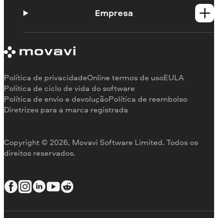
Portal de aprendizagem
Empresa
Contato do suporte
Requisitos de sistema
Sobre a Movavi
Limitações da versão de teste
Testemunhos
Cancelar assinatura
Comentários na mídia
Reembolso
Por que nos escolher
Política de privacidade
Online termos de uso
EULA
Para o trabalho
Política de ciclo de vida do software
Política de envio e devolução
Política de reembolso
Diretrizes para a marca registrada
Copyright © 2026, Movavi Software Limited. Todos os
direitos reservados.