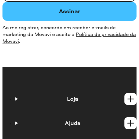
Assinar
Ao me registrar, concordo em receber e-mails de
marketing da Movavi e aceito a
Política de privacidade da
Movavi
.
Loja
Produtos para Windows
Produtos para Mac
Ajuda
Guias práticos