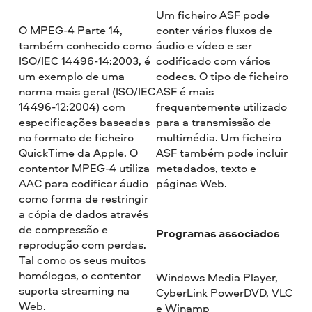
Um ficheiro ASF pode
O MPEG-4 Parte 14,
conter vários fluxos de
também conhecido como
áudio e vídeo e ser
ISO/IEC 14496-14:2003, é
codificado com vários
um exemplo de uma
codecs. O tipo de ficheiro
norma mais geral (ISO/IEC
ASF é mais
14496-12:2004) com
frequentemente utilizado
especificações baseadas
para a transmissão de
no formato de ficheiro
multimédia. Um ficheiro
QuickTime da Apple. O
ASF também pode incluir
contentor MPEG-4 utiliza
metadados, texto e
AAC para codificar áudio
páginas Web.
como forma de restringir
a cópia de dados através
de compressão e
Programas associados
reprodução com perdas.
Tal como os seus muitos
homólogos, o contentor
Windows Media Player,
suporta streaming na
CyberLink PowerDVD, VLC
Web.
e Winamp