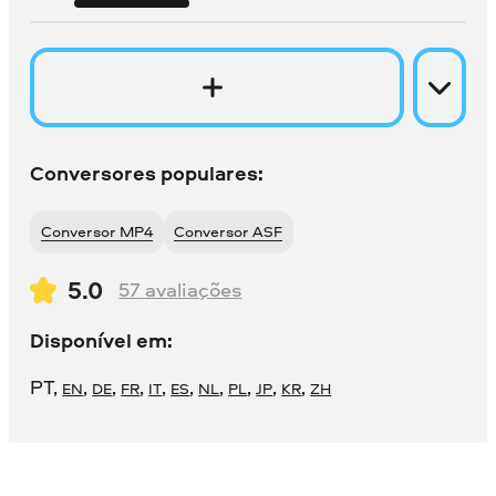
Conversores populares:
Conversor MP4
Conversor ASF
5.0
57
avaliações
Disponível em:
PT
,
,
,
,
,
,
,
,
,
,
EN
DE
FR
IT
ES
NL
PL
JP
KR
ZH