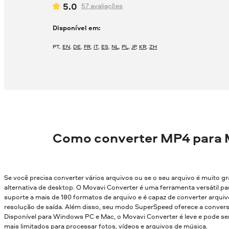
5.0
57
avaliações
Disponível em:
PT
,
EN
,
DE
,
FR
,
IT
,
ES
,
NL
,
PL
,
JP
,
KR
,
ZH
Como converter MP4 para 
Se você precisa converter vários arquivos ou se o seu arquivo é muito g
alternativa de desktop. O Movavi Converter é uma ferramenta versátil par
suporte a mais de 180 formatos de arquivo e é capaz de converter arqui
resolução de saída. Além disso, seu modo SuperSpeed oferece a conver
Disponível para Windows PC e Mac, o Movavi Converter é leve e pode
mais limitados para processar fotos, vídeos e arquivos de música.