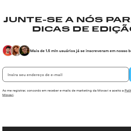
JUNTE-SE A NÓS PA
DICAS DE EDIÇÃO
Mais de 1.5 mln usuários já se inscreveram em nosso 
Seu e-mail
Ao me registrar, concordo em receber e-mails de marketing da Movavi e aceito a
Polí
Movavi
.