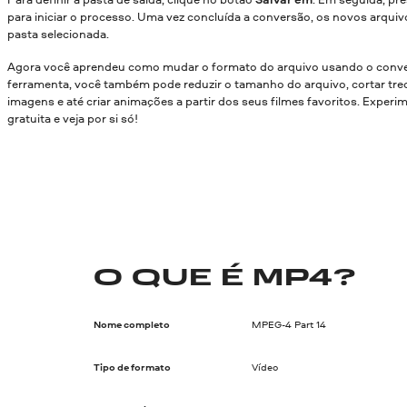
para iniciar o processo. Uma vez concluída a conversão, os novos arquiv
pasta selecionada.
Agora você aprendeu como mudar o formato do arquivo usando o conve
ferramenta, você também pode reduzir o tamanho do arquivo, cortar trec
imagens e até criar animações a partir dos seus filmes favoritos. Experi
gratuita e veja por si só!
O QUE É MP4?
Nome completo
MPEG-4 Part 14
Tipo de formato
Vídeo