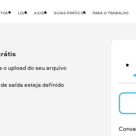
UTOS
LOJA
AJUDA
GUIAS PRÁTICOS
PARA O TRABALHO
rátis
a o upload do seu arquivo
de saída esteja definido
Conve