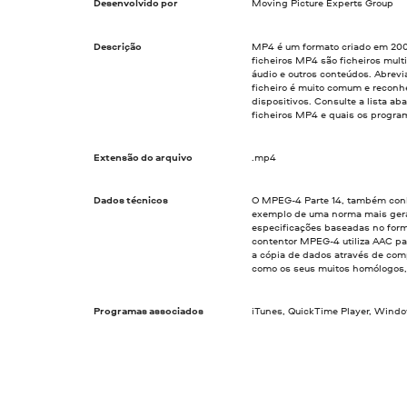
Desenvolvido por
Moving Picture Experts Group
Descrição
MP4 é um formato criado em 2001
ficheiros MP4 são ficheiros mult
áudio e outros conteúdos. Abrevi
ficheiro é muito comum e reconh
dispositivos. Consulte a lista aba
ficheiros MP4 e quais os progra
Extensão do arquivo
.mp4
Dados técnicos
O MPEG-4 Parte 14, também con
exemplo de uma norma mais gera
especificações baseadas no form
contentor MPEG-4 utiliza AAC par
a cópia de dados através de com
como os seus muitos homólogos,
Programas associados
iTunes, QuickTime Player, Windo