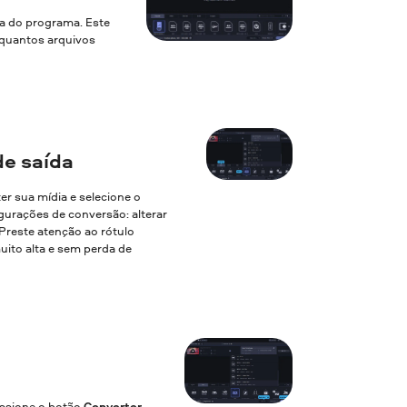
la do programa. Este
a quantos arquivos
e saída
ter sua mídia e selecione o
gurações de conversão: alterar
. Preste atenção ao rótulo
uito alta e sem perda de
essione o botão
Converter