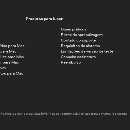
Produtos para Mac
Guias práticos
Portal de aprendizagem
Contato do suporte
ídeo para Mac
Requisitos de sistema
o para Mac
Limitações da versão de teste
 Lite para Mac
Cancelar assinatura
r para Mac
Reembolso
vavi
tos para Mac
e
Política de envio e devolução
Política de reembolso
Diretrizes para a marca registrada