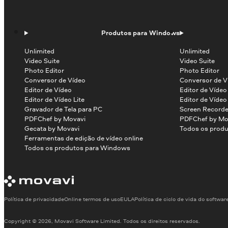
Produtos para Windows
Unlimited
Unlimited
Video Suite
Video Suite
Photo Editor
Photo Editor
Conversor de Vídeo
Conversor de V
Editor de Vídeo
Editor de Víde
Editor de Vídeo Lite
Editor de Vídeo
Gravador de Tela para PC
Screen Recorde
PDFChef by Movavi
PDFChef by Mo
Gecata by Movavi
Todos os produ
Ferramentas de edição de vídeo online
Todos os produtos para Windows
Política de privacidade
Online termos de uso
EULA
Política de ciclo de vida do softwar
Copyright © 2026, Movavi Software Limited. Todos os direitos reservados.