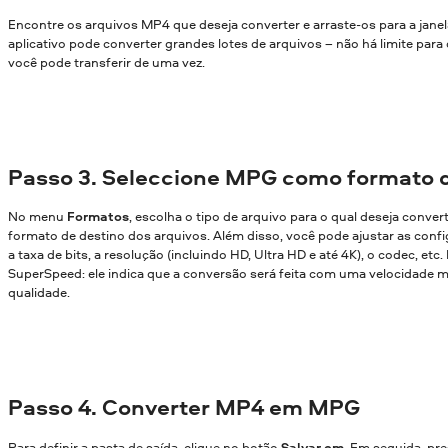
Encontre os arquivos MP4 que deseja converter e arraste-os para a jane
aplicativo pode converter grandes lotes de arquivos – não há limite par
você pode transferir de uma vez.
Passo 3. Seleccione MPG como formato d
No menu
Formatos
, escolha o tipo de arquivo para o qual deseja conver
formato de destino dos arquivos. Além disso, você pode ajustar as confi
a taxa de bits, a resolução (incluindo HD, Ultra HD e até 4K), o codec, etc
SuperSpeed: ele indica que a conversão será feita com uma velocidade m
qualidade.
Passo 4. Converter MP4 em MPG
Para definir a pasta de saída, clique no botão
Salvar em
. Em seguida, pr