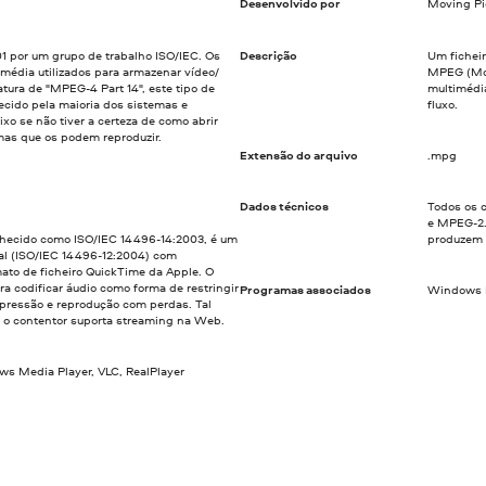
Desenvolvido por
Moving Pi
 por um grupo de trabalho ISO/IEC. Os
Descrição
Um fichei
imédia utilizados para armazenar vídeo/
MPEG (Mov
atura de "MPEG-4 Part 14", este tipo de
multimédi
ecido pela maioria dos sistemas e
fluxo.
ixo se não tiver a certeza de como abrir
mas que os podem reproduzir.
Extensão do arquivo
.mpg
Dados técnicos
Todos os 
e MPEG-2.
hecido como ISO/IEC 14496-14:2003, é um
produzem 
l (ISO/IEC 14496-12:2004) com
ato de ficheiro QuickTime da Apple. O
a codificar áudio como forma de restringir
Programas associados
Windows M
pressão e reprodução com perdas. Tal
 o contentor suporta streaming na Web.
ws Media Player, VLC, RealPlayer