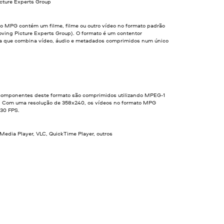
cture Experts Group
ro MPG contém um filme, filme ou outro vídeo no formato padrão
ing Picture Experts Group). O formato é um contentor
a que combina vídeo, áudio e metadados comprimidos num único
componentes deste formato são comprimidos utilizando MPEG-1
 Com uma resolução de 358x240, os vídeos no formato MPG
30 FPS.
edia Player, VLC, QuickTime Player, outros