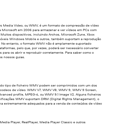
 Media Video, ou WMV, é um formato de compressão de vídeo
la Microsoft em 2006 para armazenar e ver vídeos em PCs com
Muitos dispositivos, incluindo Archos, Microsoft Zune, Xbox
móveis Windows Mobile e outros, também suportam a reprodução
No entanto, o formato WMV não é amplamente suportado
ataformas, pelo que, por vezes, poderá ser necessário converter
os para os abrir e reproduzir corretamente. Para saber como o
a os nossos guias.
 do tipo de ficheiro WMV podem ser comprimidos com um dos
s codecs de vídeo: WMV V7, WMV V8, WMV 9, WMV 9 Screen,
anced profile, MPEG-4, ou WMV 9.1 Image V2. Alguns ficheiros
ificações WMV suportam DRM (Digital Rights Management), o
rna extremamente adequados para a venda de conteúdos de vídeo
edia Player, RealPlayer, Media Player Classic e outros