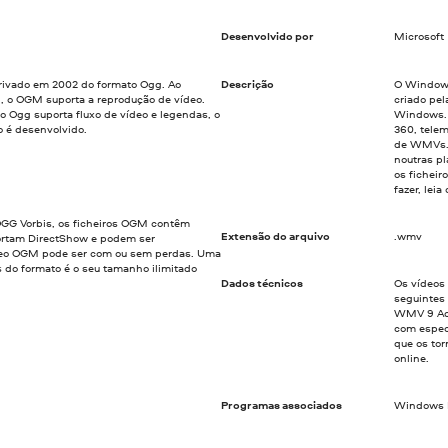
Desenvolvido por
Microsoft
rivado em 2002 do formato Ogg. Ao
Descrição
O Windows
l, o OGM suporta a reprodução de vídeo.
criado pe
 Ogg suporta fluxo de vídeo e legendas, o
Windows. 
o é desenvolvido.
360, tele
de WMVs. 
noutras pl
os ficheir
fazer, lei
GG Vorbis, os ficheiros OGM contêm
Extensão do arquivo
.wmv
portam DirectShow e podem ser
ídeo OGM pode ser com ou sem perdas. Uma
 do formato é o seu tamanho ilimitado
Dados técnicos
Os vídeos
seguinte
WMV 9 Adv
com espec
que os to
online.
Programas associados
Windows M