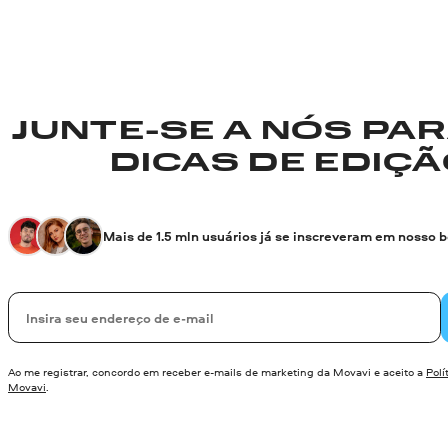
JUNTE-SE A NÓS PA
DICAS DE EDIÇÃO
Mais de 1.5 mln usuários já se inscreveram em nosso 
Seu e-mail
Ao me registrar, concordo em receber e-mails de marketing da Movavi e aceito a
Polí
Movavi
.