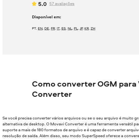
5.0
57
avaliações
Disponível em:
PT
,
EN
,
DE
,
FR
,
IT
,
ES
,
NL
,
PL
,
JP
,
KR
,
ZH
Como converter OGM para
Converter
Se você precisa converter vários arquivos ou se o seu arquivo é muito g
alternativa de desktop. O Movavi Converter é uma ferramenta versátil par
suporte a mais de 180 formatos de arquivo e é capaz de converter arqui
resolução de saída. Além disso, seu modo SuperSpeed oferece a conver