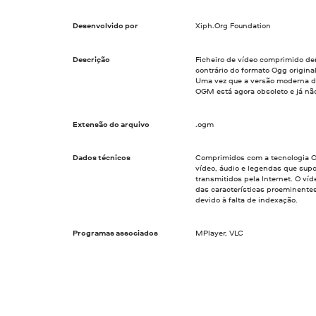
Desenvolvido por
Xiph.Org Foundation
Descrição
Ficheiro de vídeo comprimido de
contrário do formato Ogg origina
Uma vez que a versão moderna do
OGM está agora obsoleto e já nã
Extensão do arquivo
.ogm
Dados técnicos
Comprimidos com a tecnologia O
vídeo, áudio e legendas que su
transmitidos pela Internet. O v
das características proeminentes
devido à falta de indexação.
Programas associados
MPlayer, VLC