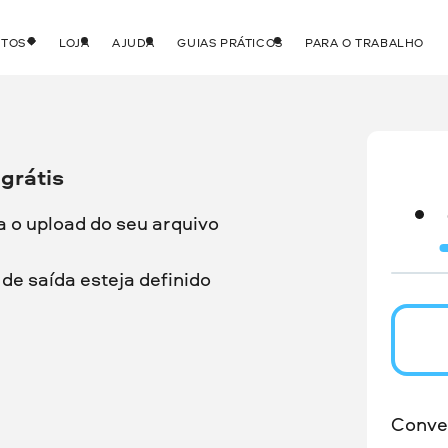
UTOS
LOJA
AJUDA
GUIAS PRÁTICOS
PARA O TRABALHO
grátis
a o upload do seu arquivo
de saída esteja definido
Conve