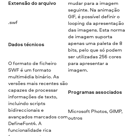
Extensão do arquivo
mudar para a imagem
seguinte. Na animação
GIF, é possível definir o
.swf
looping da apresentação
das imagens. Esta norma
de imagem suporta
apenas uma paleta de 8
Dados técnicos
bits, pelo que só podem
ser utilizadas 256 cores
O formato de ficheiro
para apresentar a
SWF é um formato
imagem.
multimédia binário. As
versões mais recentes são
capazes de processar
Programas associados
informações de texto,
incluindo scripts
bidireccionais e
Microsoft Photos, GIMP,
avançados marcados com
outros
DefineFont4. A
funcionalidade rica