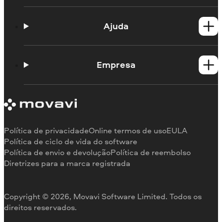
Produtos para Windows
Produtos para Mac
Ajuda
Guias práticos
Portal de aprendizagem
Empresa
Contato do suporte
Requisitos de sistema
Sobre a Movavi
Limitações da versão de teste
Testemunhos
Cancelar assinatura
Comentários na mídia
Reembolso
Por que nos escolher
Política de privacidade
Online termos de uso
EULA
Para o trabalho
Política de ciclo de vida do software
Política de envio e devolução
Política de reembolso
Diretrizes para a marca registrada
Copyright © 2026, Movavi Software Limited. Todos os
direitos reservados.