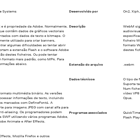
be Systems
Desenvolvido por
On2, Xiph
 e é propriedade da Adobe. Normalmente,
Descrição
WebM sign
ue contêm dados de gráficos vectoriais
audiovisua
tados com dados de texto e bitmaps. O
especific
mente utilizado para criar banners,
ficheiro 
rar algumas dificuldades ao tentar abrir
formato W
rtam a extensão Flash e o software Adobe
destes fic
ão destes ficheiros. Ou pode tentar
m formato mais padrão, como MP4. Para
formações abaixo.
Extensão do arquivo
.webm
Dados técnicos
O tipo de
Suporta ta
Num fiche
formato multimédia binário. As versões
vídeo VP8 
ocessar informações de texto, incluindo
Opus.
dos marcados com DefineFont4. A
rte para imagens JPEG com canal alfa para
anti-aliasing. Os programadores podem
Programas associados
QuickTime 
es SWF utilizando vários programas Adobe,
Flash Play
dobe Animate e After Effects.
ffects, Mozilla Firefox e outros