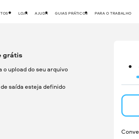
UTOS
LOJA
AJUDA
GUIAS PRÁTICOS
PARA O TRABALHO
 grátis
a o upload do seu arquivo
de saída esteja definido
Conve