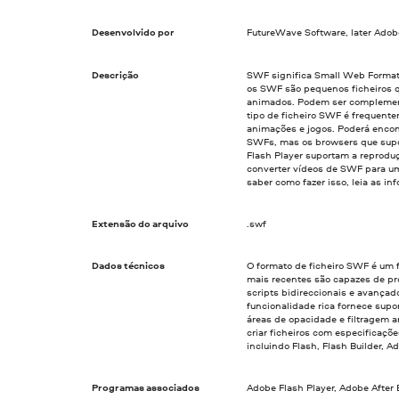
Desenvolvido por
FutureWave Software, later Ado
Descrição
SWF significa Small Web Format
os SWF são pequenos ficheiros q
animados. Podem ser complemen
tipo de ficheiro SWF é frequente
animações e jogos. Poderá encont
SWFs, mas os browsers que supo
Flash Player suportam a reproduç
converter vídeos de SWF para u
saber como fazer isso, leia as in
Extensão do arquivo
.swf
Dados técnicos
O formato de ficheiro SWF é um 
mais recentes são capazes de pr
scripts bidireccionais e avança
funcionalidade rica fornece supo
áreas de opacidade e filtragem 
criar ficheiros com especificaçõ
incluindo Flash, Flash Builder, A
Programas associados
Adobe Flash Player, Adobe After E