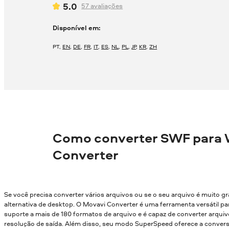
5.0
57
avaliações
Disponível em:
PT
,
EN
,
DE
,
FR
,
IT
,
ES
,
NL
,
PL
,
JP
,
KR
,
ZH
Como converter SWF para
Converter
Se você precisa converter vários arquivos ou se o seu arquivo é muito g
alternativa de desktop. O Movavi Converter é uma ferramenta versátil par
suporte a mais de 180 formatos de arquivo e é capaz de converter arqui
resolução de saída. Além disso, seu modo SuperSpeed oferece a conver