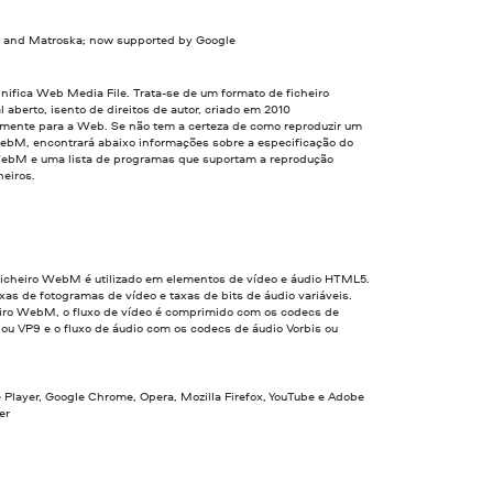
, and Matroska; now supported by Google
ifica Web Media File. Trata-se de um formato de ficheiro
l aberto, isento de direitos de autor, criado em 2010
amente para a Web. Se não tem a certeza de como reproduzir um
WebM, encontrará abaixo informações sobre a especificação do
ebM e uma lista de programas que suportam a reprodução
heiros.
 ficheiro WebM é utilizado em elementos de vídeo e áudio HTML5.
xas de fotogramas de vídeo e taxas de bits de áudio variáveis.
iro WebM, o fluxo de vídeo é comprimido com os codecs de
ou VP9 e o fluxo de áudio com os codecs de áudio Vorbis ou
Player, Google Chrome, Opera, Mozilla Firefox, YouTube e Adobe
er