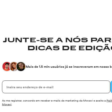
JUNTE-SE A NÓS PA
DICAS DE EDIÇÃO
Mais de 1.5 mln usuários já se inscreveram em nosso 
Seu e-mail
Ao me registrar, concordo em receber e-mails de marketing da Movavi e aceito a
Polí
Movavi
.