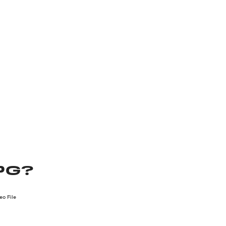
PG?
o File