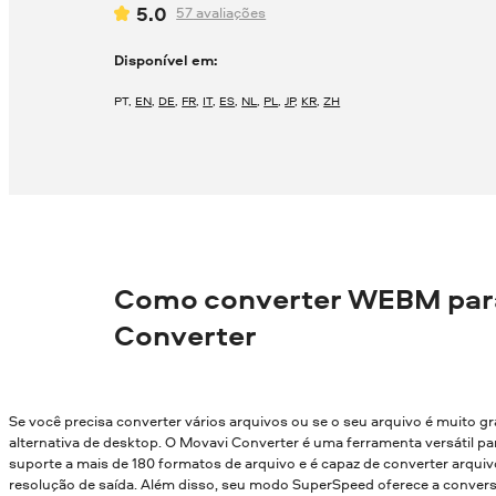
5.0
57
avaliações
Disponível em:
PT
,
EN
,
DE
,
FR
,
IT
,
ES
,
NL
,
PL
,
JP
,
KR
,
ZH
Como converter WEBM par
Converter
Se você precisa converter vários arquivos ou se o seu arquivo é muito g
alternativa de desktop. O Movavi Converter é uma ferramenta versátil par
suporte a mais de 180 formatos de arquivo e é capaz de converter arqui
resolução de saída. Além disso, seu modo SuperSpeed oferece a conver