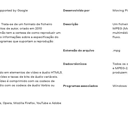
upported by Google
Desenvolvido por
Moving Pi
Trata-se de um formato de ficheiro
Descrição
Um fichei
eitos de autor, criado em 2010
MPEG (Mov
não tem a certeza de como reproduzir um
multimédi
o informações sobre a especificação do
fluxo.
ogramas que suportam a reprodução
Extensão do arquivo
.mpg
Dados técnicos
Todos os 
e MPEG-2.
zado em elementos de vídeo e áudio HTML5.
produzem 
ídeo e taxas de bits de áudio variáveis.
vídeo é comprimido com os codecs de
dio com os codecs de áudio Vorbis ou
Programas associados
Windows M
 Opera, Mozilla Firefox, YouTube e Adobe