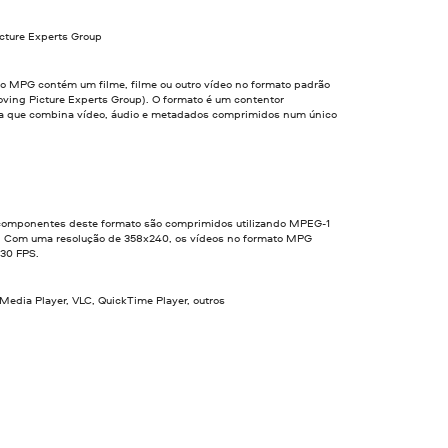
cture Experts Group
ro MPG contém um filme, filme ou outro vídeo no formato padrão
ing Picture Experts Group). O formato é um contentor
a que combina vídeo, áudio e metadados comprimidos num único
componentes deste formato são comprimidos utilizando MPEG-1
 Com uma resolução de 358x240, os vídeos no formato MPG
30 FPS.
edia Player, VLC, QuickTime Player, outros