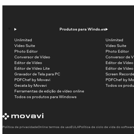
Produtos para Windows
Unlimited
Unlimited
Video Suite
Video Suite
Photo Editor
Photo Editor
Conversor de Vídeo
Conversor de V
Editor de Vídeo
Editor de Víde
Editor de Vídeo Lite
Editor de Vídeo
Gravador de Tela para PC
Screen Recorde
PDFChef by Movavi
PDFChef by Mo
Gecata by Movavi
Todos os produ
Ferramentas de edição de vídeo online
Todos os produtos para Windows
Política de privacidade
Online termos de uso
EULA
Política de ciclo de vida do softwar