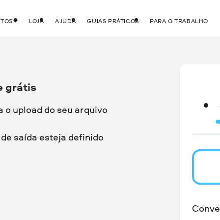
UTOS
LOJA
AJUDA
GUIAS PRÁTICOS
PARA O TRABALHO
 grátis
a o upload do seu arquivo
de saída esteja definido
Conve