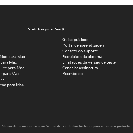
Produtos para Mac
Guias práticos
Portal de aprendizagem
Contato do suporte
ídeo para Mac
Requisitos de sistema
o para Mac
Limitações da versão de teste
 Lite para Mac
Cancelar assinatura
r para Mac
Reembolso
vavi
tos para Mac
e
Política de envio e devolução
Política de reembolso
Diretrizes para a marca registrada