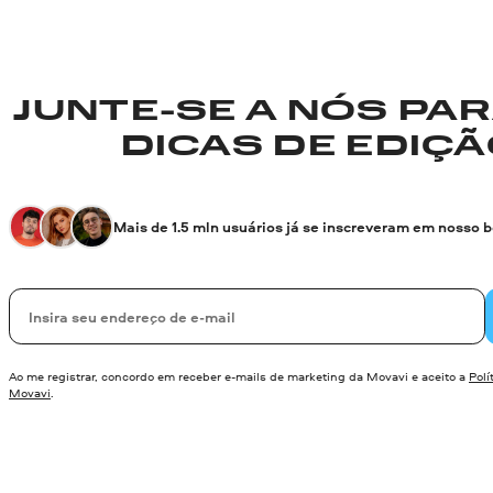
JUNTE-SE A NÓS PA
DICAS DE EDIÇÃO
Mais de 1.5 mln usuários já se inscreveram em nosso 
Seu e-mail
Ao me registrar, concordo em receber e-mails de marketing da Movavi e aceito a
Polí
Movavi
.