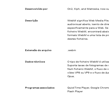
Desenvolvido por
On2, Xiph, and Matroska; now s
Descrição
WebM significa Web Media File. 
audiovisual aberto, isento de dir
especificamente para a Web. Se 
ficheiro WebM, encontrará abaix
formato WebM e uma lista de pr
destes ficheiros.
Extensão do arquivo
.webm
Dados técnicos
O tipo de ficheiro WebM é utili
Suporta taxas de fotogramas de v
Num ficheiro WebM, o fluxo de 
vídeo VP8 ou VP9 e o fluxo de áu
Opus.
Programas associados
QuickTime Player, Google Chrome,
Flash Player