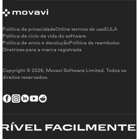
Requisitos de sistema
Sobre a Movavi
Limitações da versão de teste
Testemunhos
Cancelar assinatura
Comentários na mídia
Reembolso
Por que nos escolher
Política de privacidade
Online termos de uso
EULA
Para o trabalho
Política de ciclo de vida do software
Política de envio e devolução
Política de reembolso
Diretrizes para a marca registrada
Copyright © 2026, Movavi Software Limited. Todos os
direitos reservados.
ÍVEL FACILMENTE