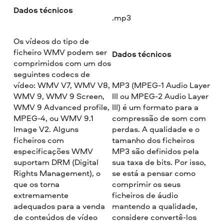
Dados técnicos
.mp3
Os vídeos do tipo de
ficheiro WMV podem ser
Dados técnicos
comprimidos com um dos
seguintes codecs de
vídeo: WMV V7, WMV V8,
MP3 (MPEG-1 Audio Layer
WMV 9, WMV 9 Screen,
III ou MPEG-2 Audio Layer
WMV 9 Advanced profile,
III) é um formato para a
MPEG-4, ou WMV 9.1
compressão de som com
Image V2. Alguns
perdas. A qualidade e o
ficheiros com
tamanho dos ficheiros
especificações WMV
MP3 são definidos pela
suportam DRM (Digital
sua taxa de bits. Por isso,
Rights Management), o
se está a pensar como
que os torna
comprimir os seus
extremamente
ficheiros de áudio
adequados para a venda
mantendo a qualidade,
de conteúdos de vídeo
considere convertê-los