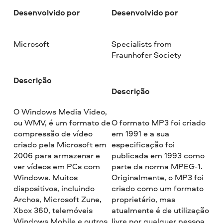
Desenvolvido por
Desenvolvido por
Microsoft
Specialists from
Fraunhofer Society
Descrição
Descrição
O Windows Media Video,
ou WMV, é um formato de
O formato MP3 foi criado
compressão de vídeo
em 1991 e a sua
criado pela Microsoft em
especificação foi
2006 para armazenar e
publicada em 1993 como
ver vídeos em PCs com
parte da norma MPEG-1.
Windows. Muitos
Originalmente, o MP3 foi
dispositivos, incluindo
criado como um formato
Archos, Microsoft Zune,
proprietário, mas
Xbox 360, telemóveis
atualmente é de utilização
Windows Mobile e outros,
livre por qualquer pessoa.