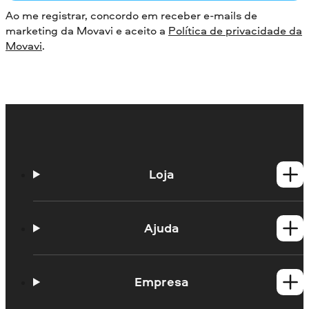
Ao me registrar, concordo em receber e-mails de
marketing da Movavi e aceito a
Política de privacidade da
Movavi
.
Loja
Produtos para Windows
Produtos para Mac
Ajuda
Guias práticos
Portal de aprendizagem
Empresa
Contato do suporte