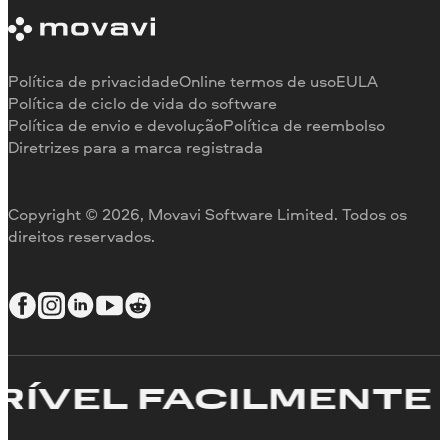
Sobre a Movavi
Limitações da versão de teste
Testemunhos
Cancelar assinatura
Comentários na mídia
Reembolso
Por que nos escolher
Política de privacidade
Online termos de uso
EULA
Para o trabalho
Política de ciclo de vida do software
Política de envio e devolução
Política de reembolso
Diretrizes para a marca registrada
Copyright © 2026, Movavi Software Limited. Todos os
direitos reservados.
VEL FACILMENTE
C