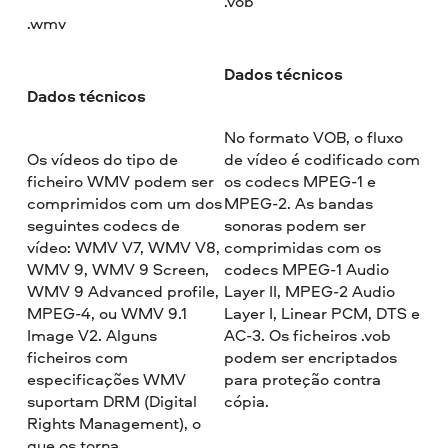
.vob
.wmv
Dados técnicos
Dados técnicos
No formato VOB, o fluxo
Os vídeos do tipo de
de vídeo é codificado com
ficheiro WMV podem ser
os codecs MPEG-1 e
comprimidos com um dos
MPEG-2. As bandas
seguintes codecs de
sonoras podem ser
vídeo: WMV V7, WMV V8,
comprimidas com os
WMV 9, WMV 9 Screen,
codecs MPEG-1 Audio
WMV 9 Advanced profile,
Layer II, MPEG-2 Audio
MPEG-4, ou WMV 9.1
Layer I, Linear PCM, DTS e
Image V2. Alguns
AC-3. Os ficheiros .vob
ficheiros com
podem ser encriptados
especificações WMV
para proteção contra
suportam DRM (Digital
cópia.
Rights Management), o
que os torna