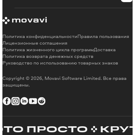
Познавательный портал
Блог Movavi
О Movavi
Системные требования программ
Наши авторы
Ограничения пробных версий
Отзывы пользователей
Отмена подписки
Почему выбирают нас
Политика конфиденциальности
Правила пользования
Способы оплаты
Вакансии
Лицензионные соглашения
Политика жизненного цикла программ
Доставка
Возврат средств
Политика возврата денежных средств
Руководство по использованию товарных знаков
Copyright © 2026, Movavi Software Limited. Все права
защищены.
О ПРОСТО
КРУТОЙ