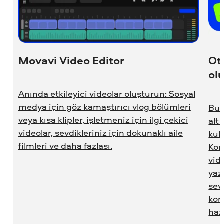
Movavi Video Editor
Ot
ol
Anında etkileyici videolar oluşturun: Sosyal
medya için göz kamaştırıcı vlog bölümleri
Bu n
veya kısa klipler, işletmeniz için ilgi çekici
alt
videolar, sevdikleriniz için dokunaklı aile
kul
filmleri ve daha fazlası.
Kon
vid
yaz
sev
kon
haz