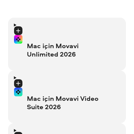
to-date patches and service packs
İşlemci
: Intel®, AMD® ya da uyumlu çift
中文
installed
çekirdekli işlemci, 1,5 GHz
Display
: 1280 × 768 screen resolution, 32-
Operating system
: Microsoft®
bit color
Processor
: Intel® i3 or higher, AMD®'s
Grafik kartı
: Intel® HD Graphics 2000,
Windows® 7/8/10/11 with up-to-date
equivalent to Intel® i3 or higher, or
NVIDIA® GeForce® serisi 8 ve 8M,
patches and service packs installed.
Visit
RAM
: 6 GB
compatible processor
Quadro FX 4800, Quadro FX 5600, AMD
Mac için Movavi
Movavi Store for older versions
Radeon™ R600, Mobility Radeon™ HD
Unlimited 2026
Hard drive space
: 500 MB available hard
Graphics card
: DirectX 9 compatible
4330, Mobility FirePro™ serisi, Radeon™
Processor
: Intel®, AMD®, or compatible
disk space for installation, 5 GB for
graphics card with 512 MB VRAM
R5 M230 ve üstü güncel sürücülü grafik
processor, 1 GHz
ongoing operations
kartları
Sürüm
: 1.0
Display
: 1024 × 768 screen resolution, 32-
Graphics card
: Intel® HD Graphics 2000,
bit color
Ekran
: 1280 × 768 ekran çözünürlüğü, 32
NVIDIA® GeForce® series 8 and 8M,
Arayüz Dilleri
: English, Deutsch, français,
Mac için Movavi Video
bit renk
Quadro FX 4800, Quadro FX 5600, AMD
italiano, español, português, Nederlands,
RAM
: 2 GB
Suite 2026
Radeon™ R600, Mobility Radeon™ HD
Türkçe, polski, 日本語, 简体中文, 繁體中文,
RAM
: 4 GB
4330, Mobility FirePro™ series, Radeon™
한국어
Hard drive space
: 150 MB available hard
R5 M230 or higher graphics card with up-
disk space for installation, 5 GB for
to-date drivers
Sürüm
: 26.0.0
Sabit disk alanı
: Yükleme için 400 MB boş