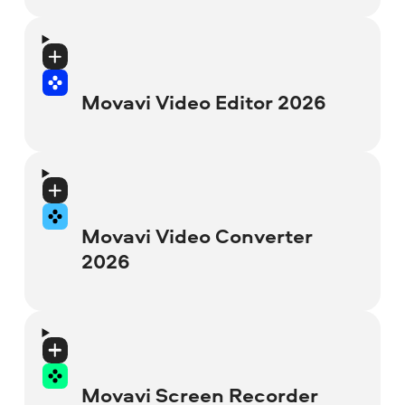
Türkçe, polski, 日本語, 简体中文, 繁體中文,
한국어
Sürüm
: 26.0.0
İşletim sistemi
: 64 bit Microsoft®
Güncelle
: 2025-10-02T00:00:00+00:00
Movavi Video Editor 2026
Windows® 10/11 (en güncel yamalar ve
hizmet paketleri yüklenmiş)
Arayüz Dilleri
: English, Deutsch, français,
italiano, español, português, Nederlands,
İşlemci
: Intel®, AMD® ya da uyumlu çift
Sürüm
: 26.20
Türkçe, polski, 日本語, 简体中文, 繁體中文,
çekirdekli işlemci, 1,5 GHz
한국어
Güncelle
: 2026-07-20T00:00:00+00:00
Movavi Video Converter
Grafik kartı
: Intel® HD Graphics 2000,
2026
Desteklenen biçimler ve cihazlar
NVIDIA® GeForce® serisi 8 ve 8M,
Arayüz Dilleri
: English, Deutsch, français,
Quadro FX 4800, Quadro FX 5600, AMD
italiano, español, português, Nederlands,
İşletim sistemi
: 64 bit Microsoft®
Radeon™ R600, Mobility Radeon™ HD
Türkçe, polski, 日本語, 简体中文, 繁體中文,
Windows® 10/11 (en güncel yamalar ve
Sürüm
: 24.4.0
4330, Mobility FirePro™ serisi, Radeon™
한국어
hizmet paketleri yüklenmiş).
Eski sürümler
R5 M230 ve üstü güncel sürücülü grafik
için Movavi Store'u ziyaret edin (Sadece
Güncelle
: 2025-12-01T00:00:00+00:00
kartları
Movavi Screen Recorder
Desteklenen biçimler ve cihazlar