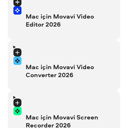
İşletim sistemi
: macOS® 12.0 veya üstü
ongoing operations
sabit disk alanı, ilerideki işlemler için 600
MB
Display
: 1280 × 768 screen resolution, 32-
Güncelle
: 2025-10-02T00:00:00+00:00
Mac için Movavi Video
İşlemci
: 64-bit Intel® işlemci
bit color
Editor 2026
Sistem izinleri
: Yükleme için yönetici
Arayüz Dilleri
: English, Deutsch, français,
Grafik kartı
: Intel® HD Graphics 2000,
izinleri gereklidir
RAM
: 2 GB RAM for Windows 7, Windows
italiano, español, português, Nederlands,
NVIDIA® GeForce® serisi 8 ve 8M,
8, and Windows 10
Türkçe, polski, 日本語, 简体中文, 繁體中文,
Quadro FX 4800, Quadro FX 5600, AMD
Version
: 25.6.0
한국어
Radeon™ R600, Mobility Radeon™ HD
Hard drive space
: 43.6 MB available disk
4330, Mobility FirePro™ serisi, Radeon™
Interface languages
: English, Deutsch,
Mac için Movavi Video
space for installation package, 75 MB hard
Desteklenen biçimler ve cihazlar
R5 M230 ve üstü güncel sürücülü grafik
français, italiano, español, português,
Converter 2026
disk space for installation, 250 MB for
kartları
Nederlands, Türkçe, polski, 日本語, 简体中
ongoing operations
İşletim sistemi
: macOS® 12.0 veya üstü
文, 繁體中文, 한국어
Ekran
: 1280 × 768 ekran çözünürlüğü, 32
İşlemci
: 64-bit Intel® işlemci
Sürüm
: 24.4.0
bit renk
Supported formats and devices
Grafik kartı
: Intel® HD Graphics 2000,
Güncelle
: 2025-12-01T00:00:00+00:00
Mac için Movavi Screen
RAM
: 4 GB RAM
Operating system
: Mac OS X® 11.0 or
NVIDIA® GeForce® serisi 8 ve 8M,
Recorder 2026
higher