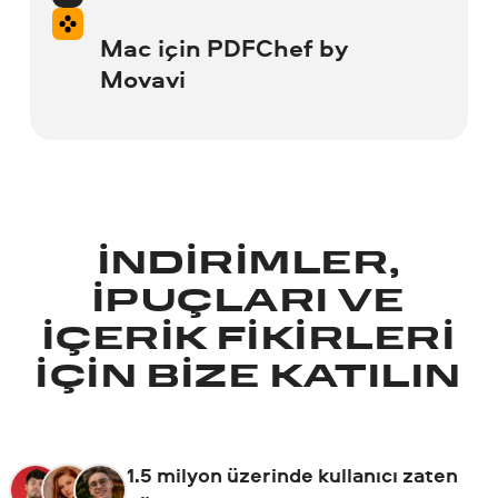
Display
: 1280 × 800 screen resolution, 32-
Ekran
: 1280 × 768 ekran çözünürlüğü, 32
Hard drive space
: 400 MB available hard
bit color
Update
: 2024-10-29T00:00:00+00:00
Mac için PDFChef by
bit renk
See supported formats
disk space for installation, 600 MB for
Movavi
ongoing operations
RAM
: 2 GB
Interface languages
: English, Deutsch,
RAM
: 4 GB RAM
Operating system
: Mac OS X® 11.0 or
français, italiano, español, português,
higher
System permissions
: Administrator
Hard drive space
: 200 MB available hard
Nederlands, Türkçe, polski, 日本語, 简体中
Sabit disk alanı
: Yükleme için 140 MB boş
Version
: 22.2
permissions are required for installation
disk space for installation, 2 GB for
文, 繁體中文, 한국어
sabit disk alanı, işlemleri devam ettirmek
Processor
: Intel® Core™ i5 or higher
ongoing operations
için 750 MB
Update
: 2021-11-18T00:00:00+00:00
Supported formats and devices
Display
: 1280 × 768 screen resolution, 32-
İNDIRIMLER,
System permissions
: Administrator
bit color
Interface languages
: English, Deutsch,
IPUÇLARI VE
permissions are required for installation
Operating system
: Mac OS X® 11.0 or
français, italiano, español, português, 简体
higher
IÇERIK FIKIRLERI
RAM
: 6 GB
中文
IÇIN BIZE KATILIN
Processor
: 64-bit Intel® processor
Hard drive space
: 500 MB available hard
Operating system
: Mac OS X® 10.12 or
disk space for installation, 5 GB for
higher
Graphics card
: NVIDIA® GeForce® series
ongoing operations
1.5 milyon üzerinde kullanıcı zaten
8, Intel® HD Graphics 2000, AMD