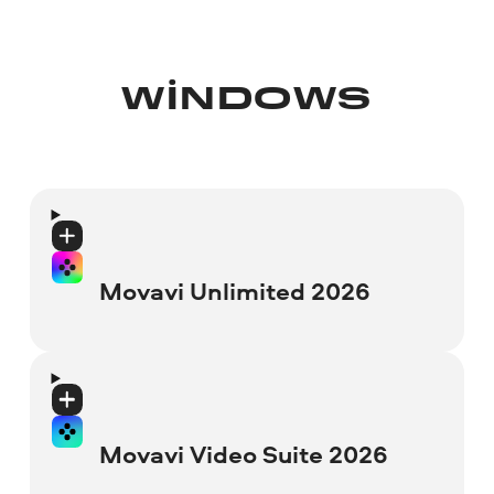
WINDOWS
Movavi Unlimited 2026
Sürüm
: 1.0
Arayüz Dilleri
: English, Deutsch, français,
Movavi Video Suite 2026
italiano, español, português, Nederlands,