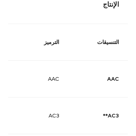
الإنتاج
التنسيقات
الترميز
AAC
AAC
AC3
AC3**