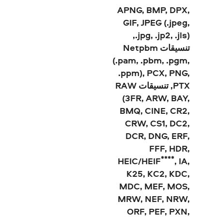
APNG, BMP, DPX,
GIF, JPEG (.jpeg,
.jpg, .jp2, .jls),
تنسيقات Netpbm
(.pam, .pbm, .pgm,
.ppm), PCX, PNG,
PTX, تنسيقات RAW
(3FR, ARW, BAY,
BMQ, CINE, CR2,
CRW, CS1, DC2,
DCR, DNG, ERF,
FFF, HDR,
****
HEIC/HEIF
, IA,
K25, KC2, KDC,
MDC, MEF, MOS,
MRW, NEF, NRW,
ORF, PEF, PXN,