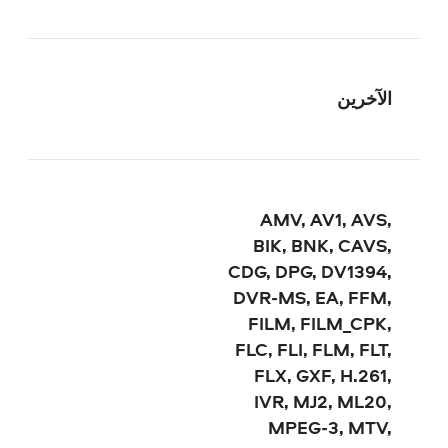
الآخرين
AMV, AV1, AVS,
BIK, BNK, CAVS,
CDG, DPG, DV1394,
DVR-MS, EA, FFM,
FILM, FILM_CPK,
FLC, FLI, FLM, FLT,
FLX, GXF, H.261,
IVR, MJ2, ML20,
MPEG-3, MTV,