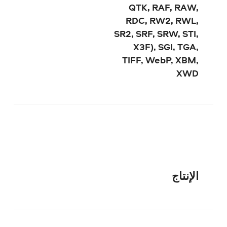
QTK, RAF, RAW,
RDC, RW2, RWL,
SR2, SRF, SRW, STI,
X3F), SGI, TGA,
TIFF, WebP, XBM,
XWD
الإنتاج