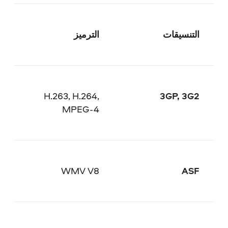
التنسيقات
الترميز
H.263, H.264,
3GP, 3G2
MPEG-4
WMV V8
ASF