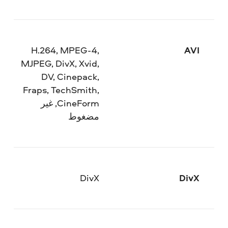
H.264, MPEG-4,
AVI
MJPEG, DivX, Xvid,
DV, Cinepack,
Fraps, TechSmith,
CineForm, غير
مضغوط
DivX
DivX