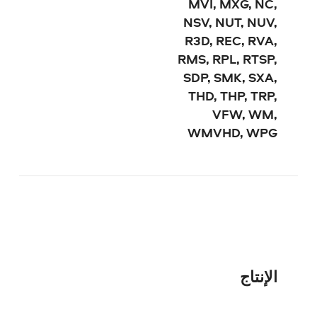
MVI, MXG, NC,
NSV, NUT, NUV,
R3D, REC, RVA,
RMS, RPL, RTSP,
SDP, SMK, SXA,
THD, THP, TRP,
VFW, WM,
WMVHD, WPG
الإنتاج