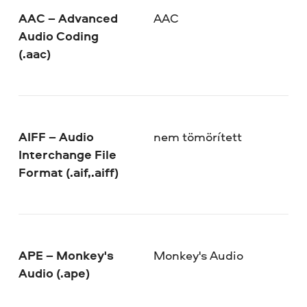
AAC – Advanced
AAC
Audio Coding
(.aac)
AIFF – Audio
nem tömörített
Interchange File
Format (.aif,.aiff)
APE – Monkey's
Monkey's Audio
Audio (.ape)