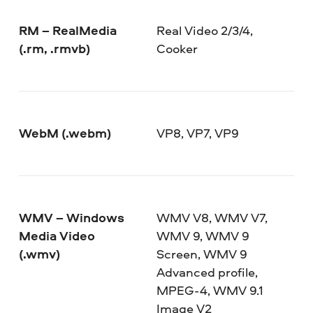
RM – RealMedia
Real Video 2/3/4,
(.rm, .rmvb)
Cooker
WebM (.webm)
VP8, VP7, VP9
WMV – Windows
WMV V8, WMV V7,
Media Video
WMV 9, WMV 9
(.wmv)
Screen, WMV 9
Advanced profile,
MPEG-4, WMV 9.1
Image V2