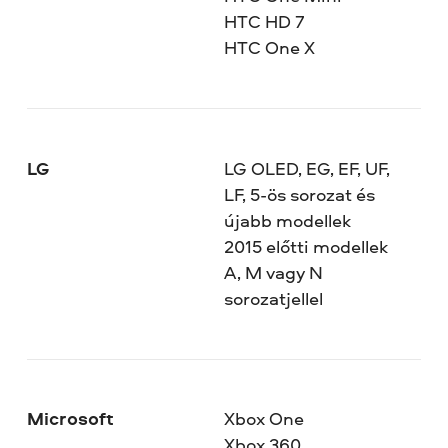
HTC HD 7
HTC One X
LG
LG OLED, EG, EF, UF,
LF, 5-ös sorozat és
újabb modellek
2015 előtti modellek
A, M vagy N
sorozatjellel
Microsoft
Xbox One
Xbox 360