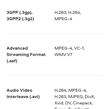
3GPP (.3gp),
H.263, H.264,
3GPP2 (.3g2)
MPEG-4
Advanced
MPEG-4, VC-1,
Streaming Format
WMV V7
(.asf)
Audio Video
H.264, MPEG-4,
Interleave (.avi)
H.263, MJPEG, DivX,
Xvid, DV, Cinepack,