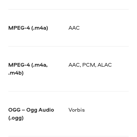
MPEG-4 (.m4a)
AAC
MPEG-4 (.m4a,
AAC, PCM, ALAC
.m4b)
OGG – Ogg Audio
Vorbis
(.ogg)