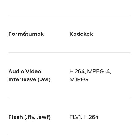
Formátumok
Kodekek
Audio Video
H.264, MPEG-4,
Interleave (.avi)
MJPEG
Flash (.flv, .swf)
FLV1, H.264