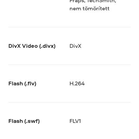
Fraps, TechSmith,
nem tömörített
DivX Video (.divx)
DivX
Flash (.flv)
H.264
Flash (.swf)
FLV1