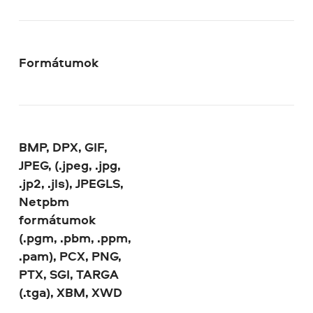
Formátumok
BMP, DPX, GIF,
JPEG, (.jpeg, .jpg,
.jp2, .jls), JPEGLS,
Netpbm
formátumok
(.pgm, .pbm, .ppm,
.pam), PCX, PNG,
PTX, SGI, TARGA
(.tga), XBM, XWD