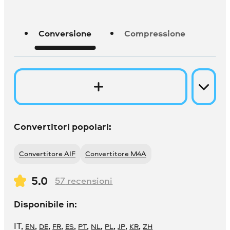
Conversione
Compressione
Convertitori popolari:
Convertitore AIF
Convertitore M4A
5.0
57
recensioni
Disponibile in:
IT
,
,
,
,
,
,
,
,
,
,
EN
DE
FR
ES
PT
NL
PL
JP
KR
ZH