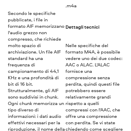
.m4a
Secondo le specifiche
pubblicate, i file in
formato AIF memorizzano
Dettagli tecnici
l'audio grezzo non
compresso, che richiede
molto spazio di
Nelle specifiche del
archiviazione. Un file AIF
formato M4A, è possibile
standard ha una
vedere uno dei due codec:
frequenza di
AAC o ALAC. L'ALAC
campionamento di 44,1
fornisce una
KHz e una profondità di
compressione senza
bit di 16 bit.
perdita, quindi questi file
Strutturalmente, gli AIF
potrebbero essere
sono suddivisi in chunk.
relativamente grandi
Ogni chunk memorizza un
rispetto a quelli
tipo diverso di
compressi con l'AAC, che
informazioni: i dati audio
offre una compressione
effettivi necessari per la
con perdita. Se vi state
riproduzione, il nome della
chiedendo come scegliere