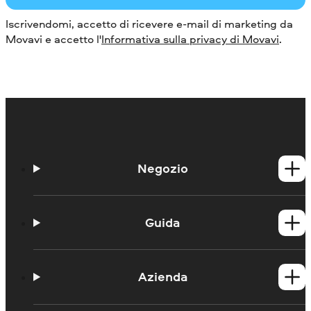
Iscrivendomi, accetto di ricevere e-mail di marketing da
Movavi e accetto l'
Informativa sulla privacy di Movavi
.
Negozio
Prodotti per Windows
Prodotti per Mac
Guida
Guide
Portale didattico
Azienda
Contattate l'assistenza