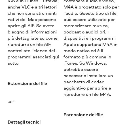
iOS e in iTunes. Tuttavia,
contenere audio e video,
anche VLC e altri lettori
M4A è progettato solo per
che non sono strumenti
l'audio. Questo tipo di file
nativi del Mac possono
può essere utilizzato per
aprire gli AIF. Se avete
memorizzare musica,
bisogno di informazioni
podcast o audiolibri. I
più dettagliate su come
dispositivi e i programmi
riprodurre un file AIF,
Apple supportano M4A in
controllate l'elenco dei
modo nativo ed è il
programmi associati qui
formato più comune in
sotto.
iTunes. Su Windows,
potrebbe essere
necessario installare un
pacchetto di codec
Estensione del file
aggiuntivo per aprire e
riprodurre un file M4A.
.aif
Estensione del file
Dettagli tecnici