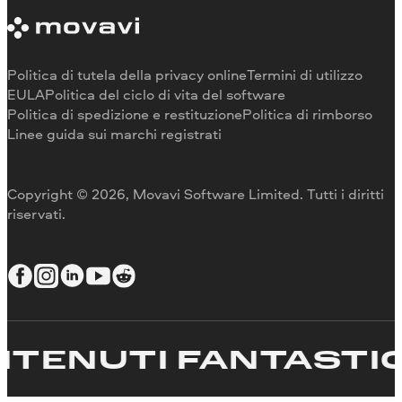
Requisiti di sistema
Informazioni su Movavi
Limitazioni della versione di prova
Testimonianze
Annulla abbonamento
Recensioni dei media
Rimborso
Perché scegliere noi
Politica di tutela della privacy online
Termini di utilizzo
Per il lavoro
EULA
Politica del ciclo di vita del software
Politica di spedizione e restituzione
Politica di rimborso
Linee guida sui marchi registrati
Copyright © 2026, Movavi Software Limited. Tutti i diritti
riservati.
NUTI FANTASTICI