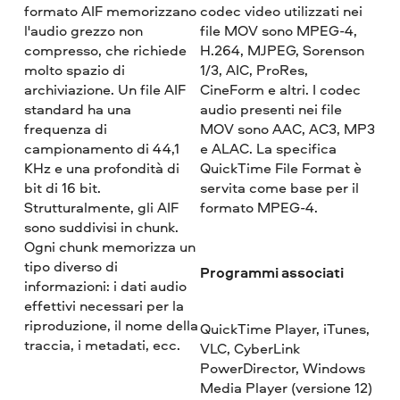
formato AIF memorizzano
codec video utilizzati nei
l'audio grezzo non
file MOV sono MPEG-4,
compresso, che richiede
H.264, MJPEG, Sorenson
molto spazio di
1/3, AIC, ProRes,
archiviazione. Un file AIF
CineForm e altri. I codec
standard ha una
audio presenti nei file
frequenza di
MOV sono AAC, AC3, MP3
campionamento di 44,1
e ALAC. La specifica
KHz e una profondità di
QuickTime File Format è
bit di 16 bit.
servita come base per il
Strutturalmente, gli AIF
formato MPEG-4.
sono suddivisi in chunk.
Ogni chunk memorizza un
tipo diverso di
Programmi associati
informazioni: i dati audio
effettivi necessari per la
riproduzione, il nome della
QuickTime Player, iTunes,
traccia, i metadati, ecc.
VLC, CyberLink
PowerDirector, Windows
Media Player (versione 12)