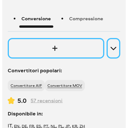
Conversione
Compressione
Convertitori popolari:
Convertitore AIF
Convertitore MOV
5.0
57
recensioni
Disponibile in:
IT
,
,
,
,
,
,
,
,
,
,
EN
DE
FR
ES
PT
NL
PL
JP
KR
ZH