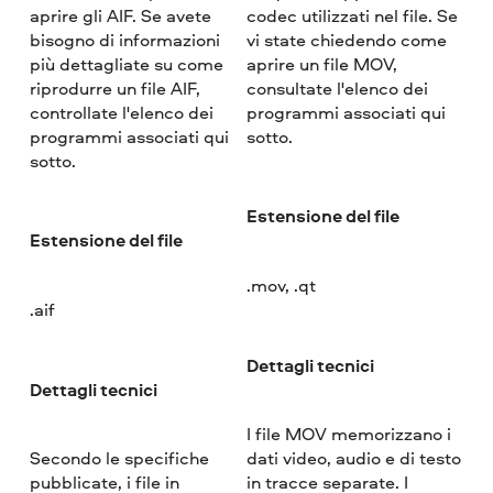
aprire gli AIF. Se avete
codec utilizzati nel file. Se
bisogno di informazioni
vi state chiedendo come
più dettagliate su come
aprire un file MOV,
riprodurre un file AIF,
consultate l'elenco dei
controllate l'elenco dei
programmi associati qui
programmi associati qui
sotto.
sotto.
Estensione del file
Estensione del file
.mov, .qt
.aif
Dettagli tecnici
Dettagli tecnici
I file MOV memorizzano i
Secondo le specifiche
dati video, audio e di testo
pubblicate, i file in
in tracce separate. I