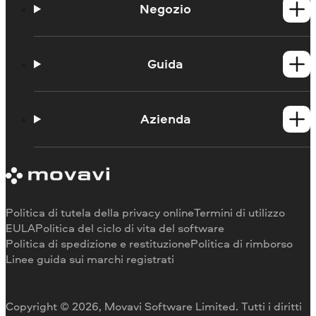
Negozio
Prodotti per Windows
Prodotti per Mac
Guida
Guide
Portale didattico
Azienda
Contattate l'assistenza
Requisiti di sistema
Informazioni su Movavi
Limitazioni della versione di prova
Testimonianze
Annulla abbonamento
Recensioni dei media
Rimborso
Perché scegliere noi
Politica di tutela della privacy online
Termini di utilizzo
Per il lavoro
EULA
Politica del ciclo di vita del software
Politica di spedizione e restituzione
Politica di rimborso
Linee guida sui marchi registrati
Copyright © 2026, Movavi Software Limited. Tutti i diritti