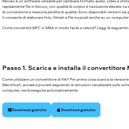
Movavi è un software versatile per cambiare formato audio, video e immagi
rapidamente file in blocco, con qualità di output e risoluzione elevate. La
di conversione e nessuna perdita di qualità. Sono disponibili versioni s
ti consente di elaborare foto, filmati e file musicali anche su un compute
Come convertire AIFC in M4A in modo facile e veloce? Leggi la seguente g
Passo 1. Scarica e installa il convertitore
Come utilizzare un convertitore di file? Per prima cosa scarica la versi
Macintosh, avviala e procedi seguendo le istruzioni visualizzate sullo sch
computer, verrà eseguita automaticamente.
Download gratuito
Download gratuito