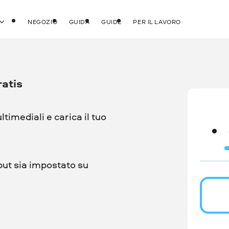
NEGOZIO
GUIDA
GUIDE
PER IL LAVORO
ratis
ultimediali e carica il tuo
put sia impostato su