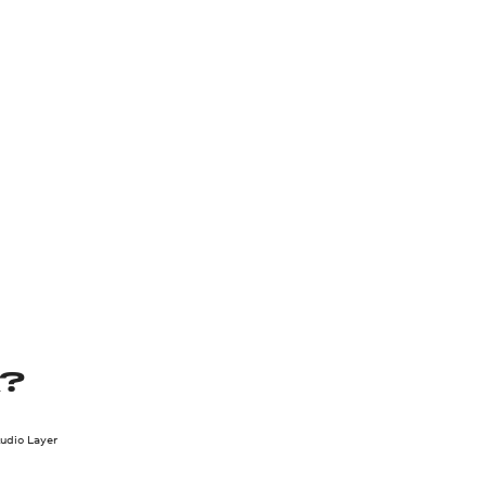
?
dio Layer