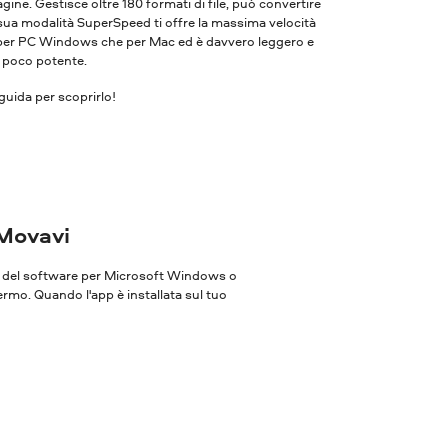
ne. Gestisce oltre 180 formati di file, può convertire
 sua modalità SuperSpeed ​​ti offre la massima velocità
ia per PC Windows che per Mac ed è davvero leggero e
r poco potente.
uida per scoprirlo!
 Movavi
one del software per Microsoft Windows o
ermo. Quando l'app è installata sul tuo