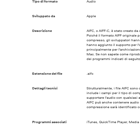
Tipo di formato
Audio
Sviluppato da
Apple
Descrizione
AIFC, o AIFF-C, è stato creato da
Poiché il formato AIFF originale
compresso, gli sviluppatori hann
hanno aggiunto il supporto per l'
principalmente per l'archiviazion
Mac. Se non sapete come riprodurr
dei programmi indicati di seguito
Estensione del file
.aifc
Dettagli tecnici
Strutturalmente, i file AIFC sono 
include i campi per il tipo di co
supportare l'audio con qualsiasi a
AIFC può anche contenere audio n
compressione sarà identificato 
Programmi associati
iTunes, QuickTime Player, Media 