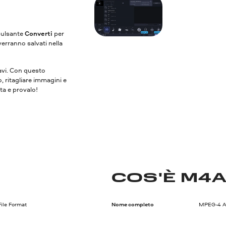
 pulsante
Converti
per
verranno salvati nella
vavi. Con questo
o, ritagliare immagini e
ita e provalo!
COS'È M4A
ile Format
Nome completo
MPEG-4 Au