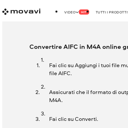
VIDEO
TUTTI I PRODOTTI
HIT
Convertire AIFC in M4A online g
Fai clic su Aggiungi i tuoi file m
file AIFC.
Assicurati che il formato di out
M4A.
Fai clic su Converti.