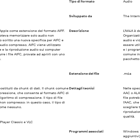
Tipo di formato
Audio
Sviluppato da
The Intern
 Apple come estensione del formato AIFF.
Descrizione
L'M4A è de
 poteva memorizzare solo audio non
Organizati
o scritto una nuova specifica per AIFC e
audio e vi
audio compresso. AIFC viene utilizzato
essere uti
e e la riproduzione audio sui computer
e i progr
e i file AIFC, provate ad aprirli con uno
comune in
.
pacchetto 
Estensione del file
.m4a
costituiti da chunk di dati. Il chunk comune
Dettagli tecnici
Nelle spec
mpressione, che consente al formato AIFC di
AAC o ALA
lgoritmo di compressione. Il tipo di file
file potre
on compresso: in questo caso, il tipo di
l'AAC, che
come nessuno.
scegliere 
riproduzio
qualità.
Player Classic e VLC
Programmi associati
Windows M
aggiuntivi