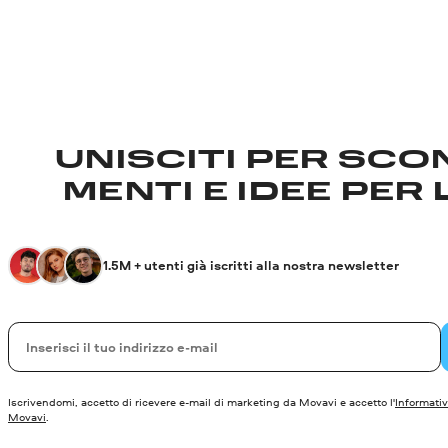
UNISCITI PER SCON
MENTI E IDEE PER 
1.5M + utenti già iscritti alla nostra newsletter
La tua e-mail
Iscrivendomi, accetto di ricevere e-mail di marketing da Movavi e accetto l'
Informativ
Movavi
.