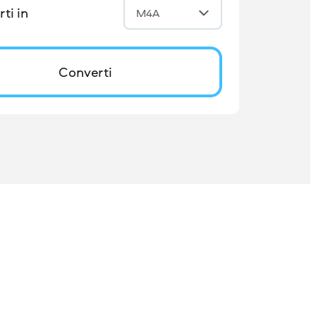
ti in
M4A
Converti