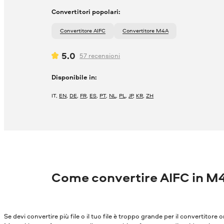
Convertitori popolari:
Convertitore AIFC
Convertitore M4A
5.0
57
recensioni
Disponibile in:
IT
,
EN
,
DE
,
FR
,
ES
,
PT
,
NL
,
PL
,
JP
,
KR
,
ZH
Come convertire AIFC in M
Se devi convertire più file o il tuo file è troppo grande per il convertitore o