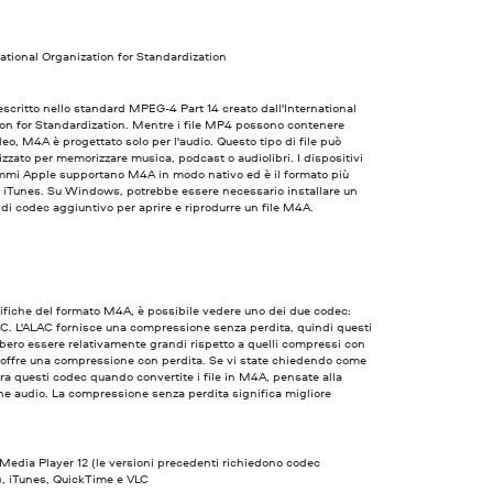
ational Organization for Standardization
scritto nello standard MPEG-4 Part 14 creato dall'International
on for Standardization. Mentre i file MP4 possono contenere
deo, M4A è progettato solo per l'audio. Questo tipo di file può
lizzato per memorizzare musica, podcast o audiolibri. I dispositivi
ammi Apple supportano M4A in modo nativo ed è il formato più
 iTunes. Su Windows, potrebbe essere necessario installare un
di codec aggiuntivo per aprire e riprodurre un file M4A.
ifiche del formato M4A, è possibile vedere uno dei due codec:
C. L'ALAC fornisce una compressione senza perdita, quindi questi
bbero essere relativamente grandi rispetto a quelli compressi con
 offre una compressione con perdita. Se vi state chiedendo come
tra questi codec quando convertite i file in M4A, pensate alla
ne audio. La compressione senza perdita significa migliore
edia Player 12 (le versioni precedenti richiedono codec
), iTunes, QuickTime e VLC