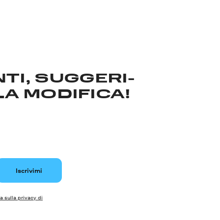
TI, SUGGERI­
LA MODIFICA!
Iscrivimi
a sulla privacy di