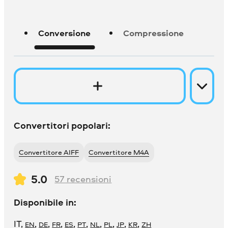
Conversione
Compressione
Convertitori popolari:
Convertitore AIFF
Convertitore M4A
5.0
57
recensioni
Disponibile in:
IT
,
,
,
,
,
,
,
,
,
,
EN
DE
FR
ES
PT
NL
PL
JP
KR
ZH