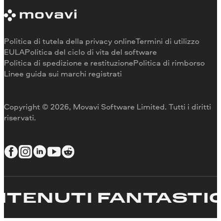
Requisiti di sistema
Informazioni su Movavi
Limitazioni della versione di prova
Testimonianze
Annulla abbonamento
Recensioni dei media
Rimborso
Perché scegliere noi
Politica di tutela della privacy online
Termini di utilizzo
Per il lavoro
EULA
Politica del ciclo di vita del software
Politica di spedizione e restituzione
Politica di rimborso
Linee guida sui marchi registrati
Copyright © 2026, Movavi Software Limited. Tutti i diritti
riservati.
NUTI FANTASTICI