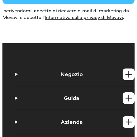
Iscrivendomi, accetto di ricevere e-mail di marketing da
Movavi e accetto l'
Informativa sulla privacy di Movavi
.
Negozio
Prodotti per Windows
Prodotti per Mac
Guida
Guide
Portale didattico
Azienda
Contattate l'assistenza