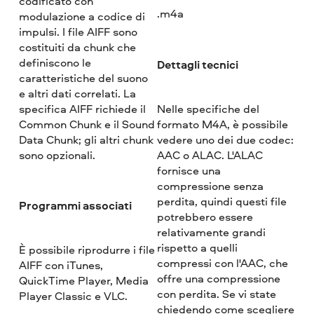
codificato con
.m4a
modulazione a codice di
impulsi. I file AIFF sono
costituiti da chunk che
definiscono le
Dettagli tecnici
caratteristiche del suono
e altri dati correlati. La
specifica AIFF richiede il
Nelle specifiche del
Common Chunk e il Sound
formato M4A, è possibile
Data Chunk; gli altri chunk
vedere uno dei due codec:
sono opzionali.
AAC o ALAC. L'ALAC
fornisce una
compressione senza
perdita, quindi questi file
Programmi associati
potrebbero essere
relativamente grandi
rispetto a quelli
È possibile riprodurre i file
compressi con l'AAC, che
AIFF con iTunes,
offre una compressione
QuickTime Player, Media
con perdita. Se vi state
Player Classic e VLC.
chiedendo come scegliere