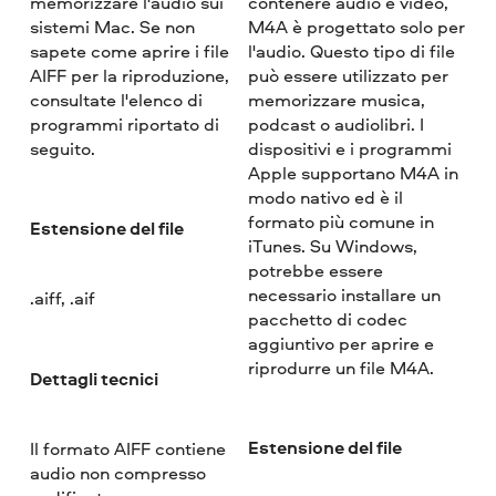
memorizzare l'audio sui
contenere audio e video,
sistemi Mac. Se non
M4A è progettato solo per
sapete come aprire i file
l'audio. Questo tipo di file
AIFF per la riproduzione,
può essere utilizzato per
consultate l'elenco di
memorizzare musica,
programmi riportato di
podcast o audiolibri. I
seguito.
dispositivi e i programmi
Apple supportano M4A in
modo nativo ed è il
formato più comune in
Estensione del file
iTunes. Su Windows,
potrebbe essere
necessario installare un
.aiff, .aif
pacchetto di codec
aggiuntivo per aprire e
riprodurre un file M4A.
Dettagli tecnici
Estensione del file
Il formato AIFF contiene
audio non compresso