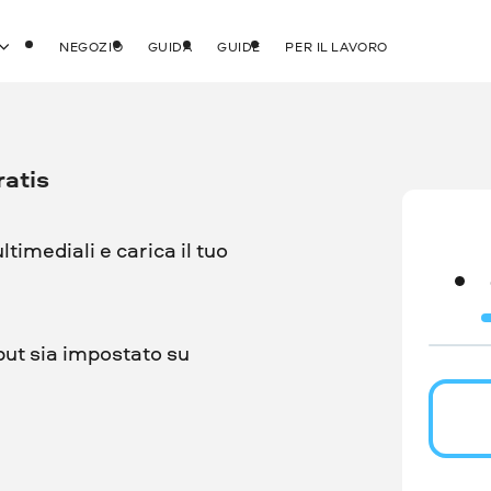
NEGOZIO
GUIDA
GUIDE
PER IL LAVORO
ratis
ultimediali e carica il tuo
put sia impostato su