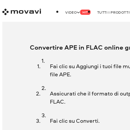
VIDEO
TUTTI I PRODOTTI
HIT
Convertire APE in FLAC online g
Fai clic su Aggiungi i tuoi file m
file APE.
Assicurati che il formato di out
FLAC.
Fai clic su Converti.