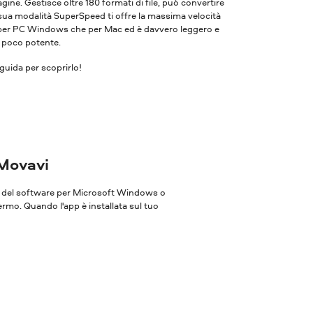
ne. Gestisce oltre 180 formati di file, può convertire
 sua modalità SuperSpeed ​​ti offre la massima velocità
ia per PC Windows che per Mac ed è davvero leggero e
r poco potente.
guida per scoprirlo!
 Movavi
one del software per Microsoft Windows o
ermo. Quando l'app è installata sul tuo