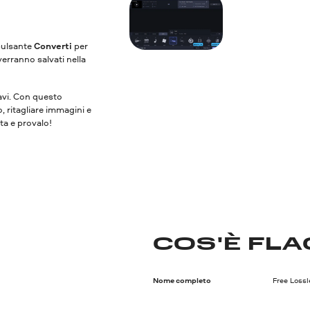
 pulsante
Converti
per
verranno salvati nella
vavi. Con questo
o, ritagliare immagini e
ita e provalo!
COS'È FLA
Nome completo
Free Loss