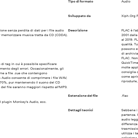
Tipo di formato
Audio
Sviluppato da
Xiph.Org 
one senza perdita di dati per i file audio
Descrizione
FLAC è l'a
 memorizzare musica tratta da CD (CDDA).
2001 dalla
al 2019. F
qualità. Tu
possono es
di archivi
FLAC. Nono
QuickTime
 di tag in cui è possibile specificare
molte appl
vamento degli errori. Occasionalmente, gli
consiglia 
me a file .cue che contengono
come aprir
 Audio consente di comprimere i file WAV,
riprodurle
50-70%, pur mantenendo il suono del CD
 del file saranno maggiori rispetto all'MP3.
Estensione del file
.flac
l plugin Monkey's Audio, ecc.
Dettagli tecnici
Sebbene i 
partenza. 
audio legg
differenza
trasmissio
utilizza i 
collezione