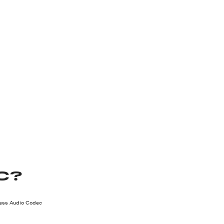
C?
less Audio Codec