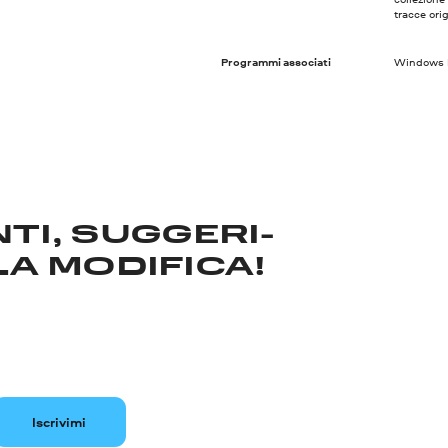
tracce orig
Programmi associati
Windows Me
TI, SUGGERI­
LA MODIFICA!
Iscrivimi