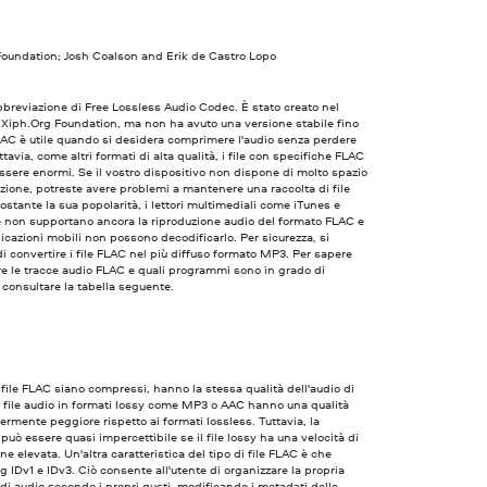
Foundation; Josh Coalson and Erik de Castro Lopo
bbreviazione di Free Lossless Audio Codec. È stato creato nel
 Xiph.Org Foundation, ma non ha avuto una versione stabile fino
LAC è utile quando si desidera comprimere l'audio senza perdere
ttavia, come altri formati di alta qualità, i file con specifiche FLAC
sere enormi. Se il vostro dispositivo non dispone di molto spazio
azione, potreste avere problemi a mantenere una raccolta di file
stante la sua popolarità, i lettori multimediali come iTunes e
 non supportano ancora la riproduzione audio del formato FLAC e
icazioni mobili non possono decodificarlo. Per sicurezza, si
di convertire i file FLAC nel più diffuso formato MP3. Per sapere
e le tracce audio FLAC e quali programmi sono in grado di
, consultare la tabella seguente.
file FLAC siano compressi, hanno la stessa qualità dell'audio di
I file audio in formati lossy come MP3 o AAC hanno una qualità
ermente peggiore rispetto ai formati lossless. Tuttavia, la
 può essere quasi impercettibile se il file lossy ha una velocità di
ne elevata. Un'altra caratteristica del tipo di file FLAC è che
tag IDv1 e IDv3. Ciò consente all'utente di organizzare la propria
 di audio secondo i propri gusti, modificando i metadati delle