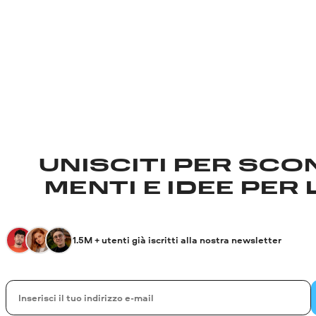
UNISCITI PER SCON
MENTI E IDEE PER 
1.5M + utenti già iscritti alla nostra newsletter
La tua e-mail