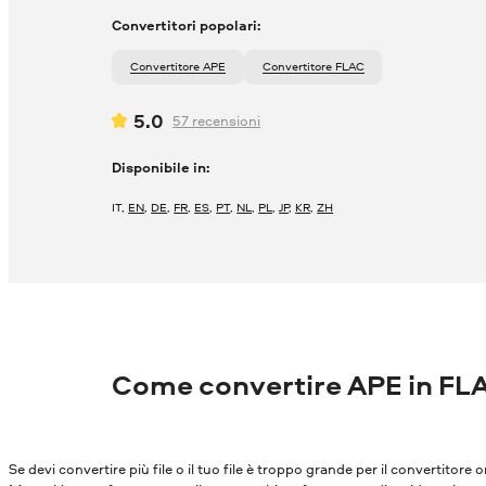
Convertitori popolari:
Convertitore APE
Convertitore FLAC
5.0
57
recensioni
Disponibile in:
IT
,
EN
,
DE
,
FR
,
ES
,
PT
,
NL
,
PL
,
JP
,
KR
,
ZH
Come convertire APE in FL
Se devi convertire più file o il tuo file è troppo grande per il convertitore o