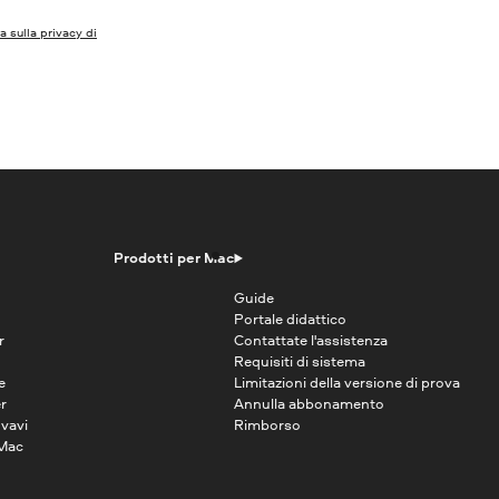
a sulla privacy di
Prodotti per Mac
Guide
Portale didattico
r
Contattate l'assistenza
Requisiti di sistema
e
Limitazioni della versione di prova
r
Annulla abbonamento
vavi
Rimborso
 Mac