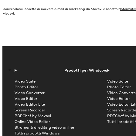
Iscrivendomi, accetto di ricevere e-mail di marketing da Movavi e accetto l'
Informativ
Movavi
.
Prodotti per Windows
Video Suite
Video Suite
Photo Editor
Photo Editor
Video Converter
Video Converte
Video Editor
Video Editor
Video Editor Lite
Video Editor Lit
Screen Recorder
Screen Recorde
PDFChef by Movavi
PDFChef by Mo
Online Video Editor
Tutti i prodotti
Strumenti di editing video online
Tutti i prodotti Windows