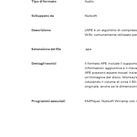
Tipo di formato
Audio
Sviluppato da
Nullsoft
Descrizione
L'APE è un algoritmo di compressi
WAV, comunemente utilizzato per
Estensione del file
.ape
Dettagli tecnici
Il formato APE include il supporto
informazioni aggiuntive e il rile
APE possono essere trovati insie
un'immagine del disco. Monkey's
riducendo il volume di circa il 
originale, anche se le dimensioni
Programmi associati
KMPlayer, Nullsoft Winamp con i