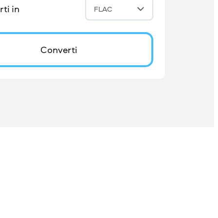
ti in
FLAC
Converti