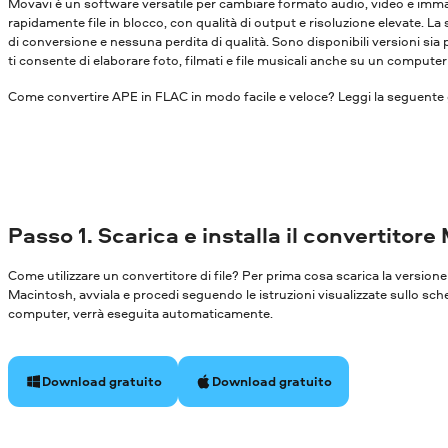
Movavi è un software versatile per cambiare formato audio, video e immagi
rapidamente file in blocco, con qualità di output e risoluzione elevate. La
di conversione e nessuna perdita di qualità. Sono disponibili versioni s
ti consente di elaborare foto, filmati e file musicali anche su un compute
Come convertire APE in FLAC in modo facile e veloce? Leggi la seguente 
Passo 1. Scarica e installa il convertitore
Come utilizzare un convertitore di file? Per prima cosa scarica la versi
Macintosh, avviala e procedi seguendo le istruzioni visualizzate sullo sch
computer, verrà eseguita automaticamente.
Download gratuito
Download gratuito