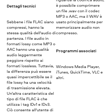
è possibile comprimere
Dettagli tecnici
un file .wav con il codec
MP3 o AAC, ma il WAV è
Sebbene i file FLAC siano
usato principalmente per
compressi, hanno la
memorizzare audio non
stessa qualità dell'audio di
compresso.
partenza. I file audio in
formati lossy come MP3 o
AAC hanno una qualità
Programmi associati
audio leggermente
peggiore rispetto ai
formati lossless. Tuttavia,
Windows Media Player,
la differenza può essere
iTunes, QuickTime, VLC e
quasi impercettibile se il
altri.
file lossy ha una velocità
di trasmissione elevata.
Un'altra caratteristica del
tipo di file FLAC è che
utilizza i tag IDv1 e IDv3.
Ciò consente all'utente di