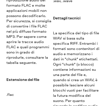
.wav, .wave
formato FLAC e molte
applicazioni mobili non
possono decodificarlo.
Dettagli tecnici
Per sicurezza, si consiglia
di convertire i file FLAC
nel più diffuso formato
La specifica del tipo di file
MP3. Per sapere come
WAV si basa sulla
aprire le tracce audio
specifica RIFF. Entrambi i
FLAC e quali programmi
formati sono contenitori di
sono in grado di
audio e memorizzano i
riprodurle, consultare la
dati in "chunk" etichettati.
tabella seguente.
Ogni "chunk" (o blocco)
contiene informazioni su
una parte del file e,
Estensione del file
quando si crea un WAV, è
possibile lasciare alcuni
blocchi vuoti per facilitare
.flac
la futura modifica del
suono. Per quanto
riguarda la codifica audio,