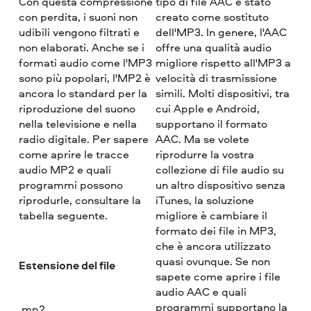
Con questa compressione
tipo di file AAC è stato
con perdita, i suoni non
creato come sostituto
udibili vengono filtrati e
dell'MP3. In genere, l'AAC
non elaborati. Anche se i
offre una qualità audio
formati audio come l'MP3
migliore rispetto all'MP3 a
sono più popolari, l'MP2 è
velocità di trasmissione
ancora lo standard per la
simili. Molti dispositivi, tra
riproduzione del suono
cui Apple e Android,
nella televisione e nella
supportano il formato
radio digitale. Per sapere
AAC. Ma se volete
come aprire le tracce
riprodurre la vostra
audio MP2 e quali
collezione di file audio su
programmi possono
un altro dispositivo senza
riprodurle, consultare la
iTunes, la soluzione
tabella seguente.
migliore è cambiare il
formato dei file in MP3,
che è ancora utilizzato
quasi ovunque. Se non
Estensione del file
sapete come aprire i file
audio AAC e quali
programmi supportano la
.mp2