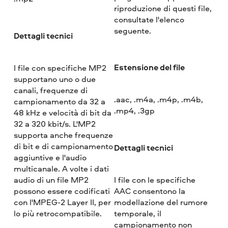
riproduzione di questi file,
consultate l'elenco
seguente.
Dettagli tecnici
Estensione del file
I file con specifiche MP2
supportano uno o due
canali, frequenze di
.aac, .m4a, .m4p, .m4b,
campionamento da 32 a
.mp4, .3gp
48 kHz e velocità di bit da
32 a 320 kbit/s. L'MP2
supporta anche frequenze
di bit e di campionamento
Dettagli tecnici
aggiuntive e l'audio
multicanale. A volte i dati
audio di un file MP2
I file con le specifiche
possono essere codificati
AAC consentono la
con l'MPEG-2 Layer II, per
modellazione del rumore
lo più retrocompatibile.
temporale, il
campionamento non