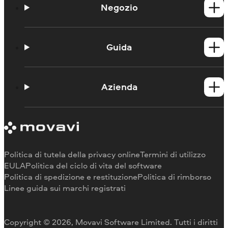
Negozio
Prodotti per Windows
Prodotti per Mac
Guida
Guide
Portale didattico
Azienda
Contattate l'assistenza
Requisiti di sistema
Informazioni su Movavi
Limitazioni della versione di prova
Testimonianze
Annulla abbonamento
Recensioni dei media
Rimborso
Perché scegliere noi
Politica di tutela della privacy online
Termini di utilizzo
Per il lavoro
EULA
Politica del ciclo di vita del software
Politica di spedizione e restituzione
Politica di rimborso
Linee guida sui marchi registrati
Copyright © 2026, Movavi Software Limited. Tutti i diritti