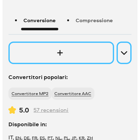
Conversione
Compressione
Convertitori popolari:
Convertitore MP2
Convertitore AAC
5.0
57
recensioni
Disponibile in:
IT
,
,
,
,
,
,
,
,
,
,
EN
DE
FR
ES
PT
NL
PL
JP
KR
ZH