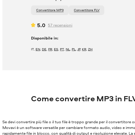
Convertitore MP3
Convertitore FLV
5.0
57
recensioni
Disponibile in:
IT
,
EN
,
DE
,
FR
,
ES
,
PT
,
NL
,
PL
,
JP
,
KR
,
ZH
Come convertire MP3 in FL
Se devi convertire più file o il tuo file è troppo grande per il convertitore o
Movavi è un software versatile per cambiare formato audio, video e immagi
rapidamente file in blocco, con qualità di output e risoluzione elevate. La