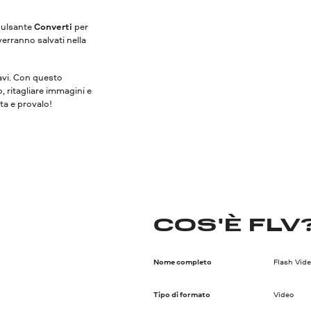
 pulsante
Converti
per
verranno salvati nella
vavi. Con questo
o, ritagliare immagini e
ita e provalo!
COS'È FLV
Nome completo
Flash Vid
Tipo di formato
Video