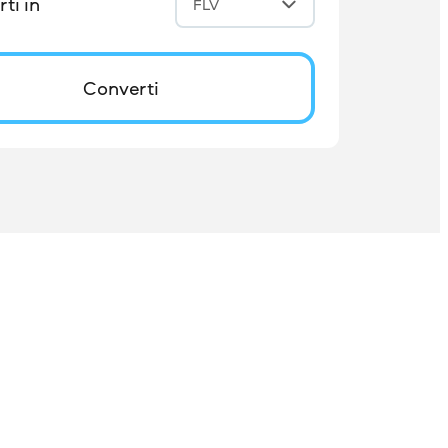
ti in
FLV
Converti