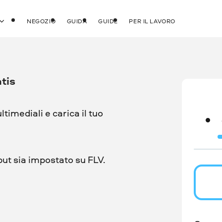
NEGOZIO
GUIDA
GUIDE
PER IL LAVORO
tis
ultimediali e carica il tuo
put sia impostato su FLV.