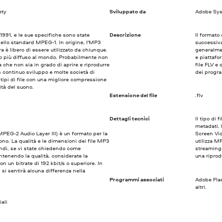
ety
Sviluppato da
Adobe Sy
1991, e le sue specifiche sono state
Descrizione
Il formato
ello standard MPEG-1. In origine, l'MP3
successiv
a è libero di essere utilizzato da chiunque.
generalmen
io più diffuso al mondo. Probabilmente non
e piattafo
che non sia in grado di aprire e riprodurre
file FLV e 
 continuo sviluppo e molte società di
dei progra
 tipi di file con una migliore compressione
ità del suono.
Estensione del file
.flv
Dettagli tecnici
Il tipo di
metadati. 
PEG-2 Audio Layer III) è un formato per la
Screen Vid
no. La qualità e le dimensioni dei file MP3
utilizza M
uindi, se vi state chiedendo come
streaming 
ntenendo la qualità, considerate la
una riprod
on un bitrate di 192 kbit/s o superiore. In
i sentirà alcuna differenza nella
Programmi associati
Adobe Fla
altri.
ali