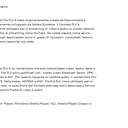
stems
 di file FLV è stato originariamente creato da Macromedia e
amente sviluppato da Adobe Systems. Il formato FLV è
te utilizzato per lo streaming di video e audio su social network
rme di streaming come YouTube. Se volete sapere come aprire i
quali applicazioni sono in grado di riprodurli, consultate l'elenco
mmi associati qui sotto.
 file FLV è un contenitore che può memorizzare video, audio, testo e
I file FLV sono codificati con i codec video Sorensen Spark, VP6,
eo e AVC. Per quanto riguarda la codifica audio, il contenitore FLV
P3, Nellymoser, ADPSM e AAC. Poiché FLV viene utilizzato per lo
web, le specifiche del formato elencate sono destinate a fornire
uzione fluida di video e audio.
sh Player, Windows Media Player, VLC, Media Player Classic e