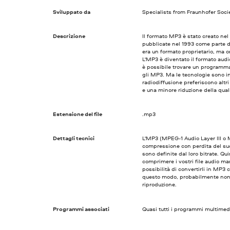
Sviluppato da
Specialists from Fraunhofer Soci
Descrizione
Il formato MP3 è stato creato nel 
pubblicate nel 1993 come parte d
era un formato proprietario, ma or
L'MP3 è diventato il formato aud
è possibile trovare un programma 
gli MP3. Ma le tecnologie sono in
radiodiffusione preferiscono altri
e una minore riduzione della qual
Estensione del file
.mp3
Dettagli tecnici
L'MP3 (MPEG-1 Audio Layer III o M
compressione con perdita del suo
sono definite dal loro bitrate. Q
comprimere i vostri file audio ma
possibilità di convertirli in MP3 c
questo modo, probabilmente non s
riproduzione.
Programmi associati
Quasi tutti i programmi multimedi