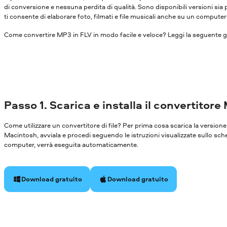
di conversione e nessuna perdita di qualità. Sono disponibili versioni s
ti consente di elaborare foto, filmati e file musicali anche su un compute
Come convertire MP3 in FLV in modo facile e veloce? Leggi la seguente gu
Passo 1. Scarica e installa il convertitore
Come utilizzare un convertitore di file? Per prima cosa scarica la versi
Macintosh, avviala e procedi seguendo le istruzioni visualizzate sullo sch
computer, verrà eseguita automaticamente.
Download gratuito
Download gratuito