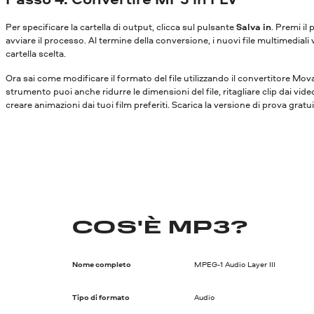
Per specificare la cartella di output, clicca sul pulsante
Salva in
. Premi il
avviare il processo. Al termine della conversione, i nuovi file multimediali 
cartella scelta.
Ora sai come modificare il formato del file utilizzando il convertitore Mo
strumento puoi anche ridurre le dimensioni del file, ritagliare clip dai vide
creare animazioni dai tuoi film preferiti. Scarica la versione di prova gratu
COS'È MP3?
Nome completo
MPEG-1 Audio Layer III
Tipo di formato
Audio