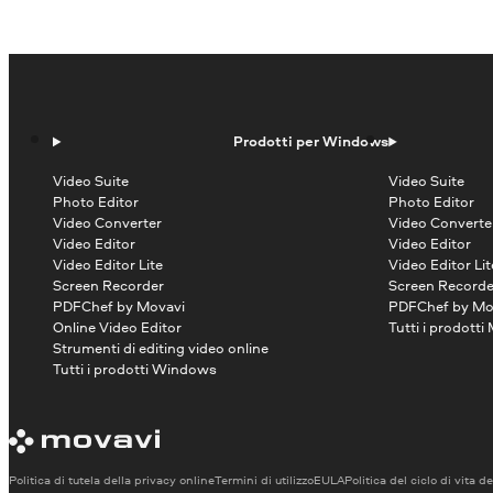
Prodotti per Windows
Video Suite
Video Suite
Photo Editor
Photo Editor
Video Converter
Video Converte
Video Editor
Video Editor
Video Editor Lite
Video Editor Lit
Screen Recorder
Screen Recorde
PDFChef by Movavi
PDFChef by Mo
Online Video Editor
Tutti i prodotti
Strumenti di editing video online
Tutti i prodotti Windows
Politica di tutela della privacy online
Termini di utilizzo
EULA
Politica del ciclo di vita d