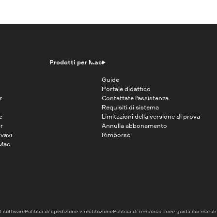
Prodotti per Mac
Guide
Portale didattico
r
Contattate l'assistenza
Requisiti di sistema
e
Limitazioni della versione di prova
r
Annulla abbonamento
vavi
Rimborso
 Mac
el software
Politica di spedizione e restituzione
Politica di rimborso
Linee guida sui marchi