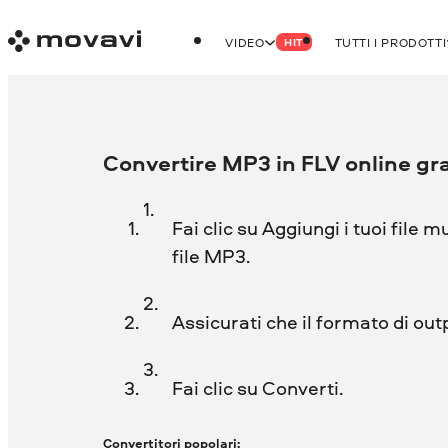
VIDEO
TUTTI I PRODOTTI
HIT
Convertire MP3 in FLV online gra
Fai clic su Aggiungi i tuoi file m
file MP3.
Assicurati che il formato di out
Fai clic su Converti.
Convertitori popolari: