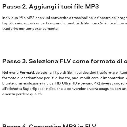
Passo 2. Aggiungi i tuoi file MP3
Individua i file MP3 che vuoi convertire e trascinali nella finestra del pr
L'applicazione può convertire grandi quantità di file: non c'è limite al nume
trasferire contemporaneamente.
Passo 3. Seleziona FLV come formato di 
Nel menu
Formati
, seleziona il tipo di file in cui desideri trasformare i tu
formato di destinazione per i file. Inoltre, puoi modificare le impostazioni
bitrate, una risoluzione (inclusi HD, Ultra HD e persino 4K) diversi, codec,
all'etichetta SuperSpeed: indica che la conversione verrà eseguita con una
e senza perdere qualità.
Passo 4. Convertire MP3 in FLV