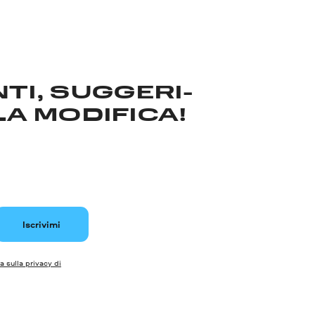
TI, SUGGERI­
LA MODIFICA!
Iscrivimi
a sulla privacy di