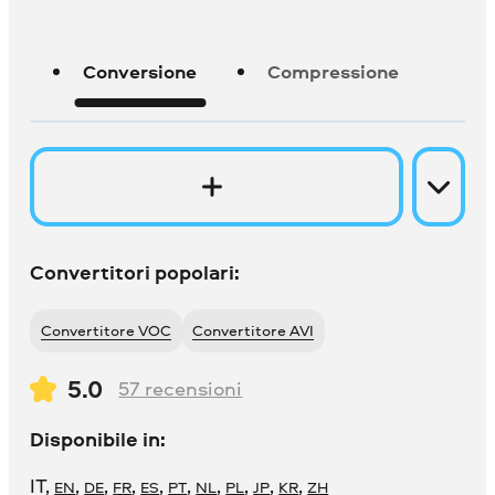
Conversione
Compressione
Convertitori popolari:
Convertitore VOC
Convertitore AVI
5.0
57
recensioni
Disponibile in:
IT
,
,
,
,
,
,
,
,
,
,
EN
DE
FR
ES
PT
NL
PL
JP
KR
ZH