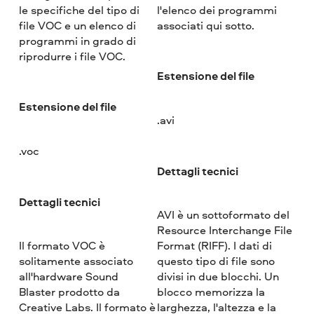
le specifiche del tipo di
l'elenco dei programmi
file VOC e un elenco di
associati qui sotto.
programmi in grado di
riprodurre i file VOC.
Estensione del file
Estensione del file
.avi
.voc
Dettagli tecnici
Dettagli tecnici
AVI è un sottoformato del
Resource Interchange File
Il formato VOC è
Format (RIFF). I dati di
solitamente associato
questo tipo di file sono
all'hardware Sound
divisi in due blocchi. Un
Blaster prodotto da
blocco memorizza la
Creative Labs. Il formato è
larghezza, l'altezza e la