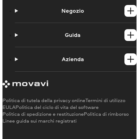
Negozio
Prodotti per Windows
Prodotti per Mac
Guida
Guide
Portale didattico
Azienda
Contattate l'assistenza
Requisiti di sistema
Informazioni su Movavi
Limitazioni della versione di prova
Testimonianze
Annulla abbonamento
Recensioni dei media
Rimborso
Perché scegliere noi
Politica di tutela della privacy online
Termini di utilizzo
Per il lavoro
EULA
Politica del ciclo di vita del software
Politica di spedizione e restituzione
Politica di rimborso
Linee guida sui marchi registrati