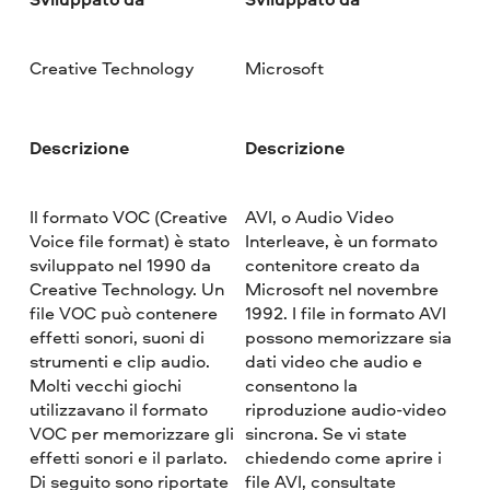
Creative Technology
Microsoft
Descrizione
Descrizione
Il formato VOC (Creative
AVI, o Audio Video
Voice file format) è stato
Interleave, è un formato
sviluppato nel 1990 da
contenitore creato da
Creative Technology. Un
Microsoft nel novembre
file VOC può contenere
1992. I file in formato AVI
effetti sonori, suoni di
possono memorizzare sia
strumenti e clip audio.
dati video che audio e
Molti vecchi giochi
consentono la
utilizzavano il formato
riproduzione audio-video
VOC per memorizzare gli
sincrona. Se vi state
effetti sonori e il parlato.
chiedendo come aprire i
Di seguito sono riportate
file AVI, consultate