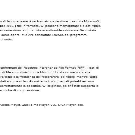
io Video Interleave, è un formato contenitore creato da Microsoft
re 1992. I file in formato AVI possono memorizzare sia dati video
e consentono la riproduzione audio-video sincrona. Se vi state
come aprire i file AVI, consultate l'elenco dei programmi
ui sotto.
ottoformato del Resource Interchange File Format (RIFF). I dati di
o di file sono divisi in due blocchi. Un blocco memorizza la
 l'altezza e la frequenza dei fotogrammi del video, mentre l'altro
 dati audio e video. Alcuni lettori multimediali potrebbero non
 correttamente la specifica AVI originale, poiché non supporta le
ecniche di compressione.
dia Player, QuickTime Player, VLC, DivX Player, ecc.