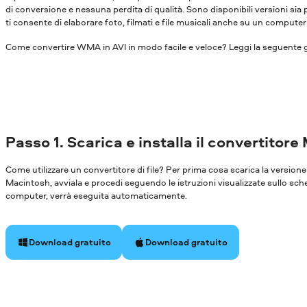
di conversione e nessuna perdita di qualità. Sono disponibili versioni s
ti consente di elaborare foto, filmati e file musicali anche su un compute
Come convertire WMA in AVI in modo facile e veloce? Leggi la seguente g
Passo 1. Scarica e installa il convertitore
Come utilizzare un convertitore di file? Per prima cosa scarica la versi
Macintosh, avviala e procedi seguendo le istruzioni visualizzate sullo sch
computer, verrà eseguita automaticamente.
Download gratuito
Download gratuito