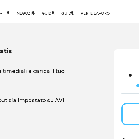
NEGOZIO
GUIDA
GUIDE
PER IL LAVORO
atis
ultimediali e carica il tuo
put sia impostato su AVI.