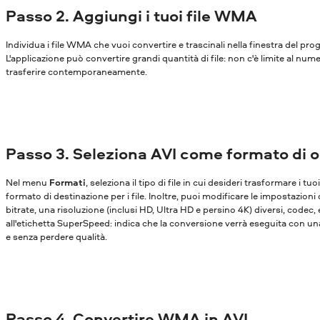
Passo 2. Aggiungi i tuoi file WMA
Individua i file WMA che vuoi convertire e trascinali nella finestra del p
L'applicazione può convertire grandi quantità di file: non c'è limite al nume
trasferire contemporaneamente.
Passo 3. Seleziona AVI come formato di 
Nel menu
Formati
, seleziona il tipo di file in cui desideri trasformare i tu
formato di destinazione per i file. Inoltre, puoi modificare le impostazioni
bitrate, una risoluzione (inclusi HD, Ultra HD e persino 4K) diversi, codec,
all'etichetta SuperSpeed: indica che la conversione verrà eseguita con una
e senza perdere qualità.
Passo 4. Convertire WMA in AVI