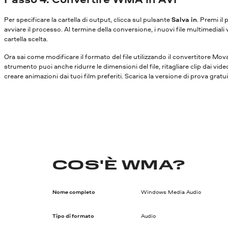
Per specificare la cartella di output, clicca sul pulsante
Salva in
. Premi il
avviare il processo. Al termine della conversione, i nuovi file multimediali 
cartella scelta.
Ora sai come modificare il formato del file utilizzando il convertitore Mo
strumento puoi anche ridurre le dimensioni del file, ritagliare clip dai vide
creare animazioni dai tuoi film preferiti. Scarica la versione di prova gratu
COS'È WMA?
Nome completo
Windows Media Audio
Tipo di formato
Audio