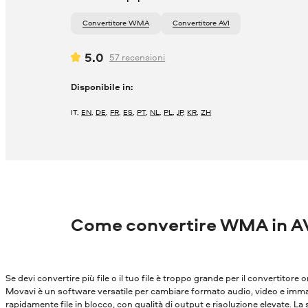
Convertitore WMA
Convertitore AVI
5.0
57
recensioni
Disponibile in:
IT
,
EN
,
DE
,
FR
,
ES
,
PT
,
NL
,
PL
,
JP
,
KR
,
ZH
Come convertire WMA in AV
Se devi convertire più file o il tuo file è troppo grande per il convertitore o
Movavi è un software versatile per cambiare formato audio, video e immagi
rapidamente file in blocco, con qualità di output e risoluzione elevate. La