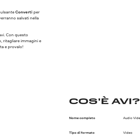
 pulsante
Converti
per
verranno salvati nella
vavi. Con questo
o, ritagliare immagini e
ita e provalo!
COS'È AVI
Nome completo
Audio Vide
Tipo di formato
Video