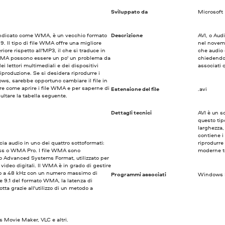
Sviluppato da
Microsoft
ndicato come WMA, è un vecchio formato
Descrizione
AVI, o Aud
9. Il tipo di file WMA offre una migliore
nel novemb
riore rispetto all'MP3, il che si traduce in
che audio 
o WMA possono essere un po' un problema da
chiedendo 
i lettori multimediali e dei dispositivi
associati q
iproduzione. Se si desidera riprodurre i
, sarebbe opportuno cambiare il file in
e come aprire i file WMA e per saperne di
Estensione del file
.avi
ultare la tabella seguente.
Dettagli tecnici
AVI è un s
questo tip
larghezza,
contiene i
ia audio in uno dei quattro sottoformati:
riprodurre
 o WMA Pro. I file WMA sono
moderne t
o Advanced Systems Format, utilizzato per
video digitali. Il WMA è in grado di gestire
o a 48 kHz con un numero massimo di
Programmi associati
Windows Me
ne 9.1 del formato WMA, la latenza di
tta grazie all'utilizzo di un metodo a
Movie Maker, VLC e altri.