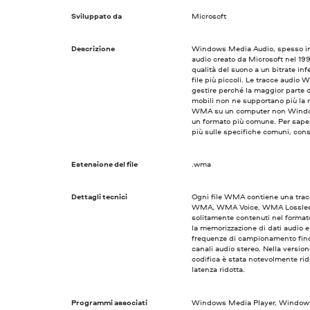
Sviluppato da
Microsoft
Descrizione
Windows Media Audio, spesso i
audio creato da Microsoft nel 199
qualità del suono a un bitrate infe
file più piccoli. Le tracce audi
gestire perché la maggior parte de
mobili non ne supportano più la r
WMA su un computer non Windows
un formato più comune. Per saper
più sulle specifiche comuni, cons
Estensione del file
.wma
Dettagli tecnici
Ogni file WMA contiene una tracc
WMA, WMA Voice, WMA Lossless
solitamente contenuti nel format
la memorizzazione di dati audio e 
frequenze di campionamento fin
canali audio stereo. Nella versio
codifica è stata notevolmente rido
latenza ridotta.
Programmi associati
Windows Media Player, Windows 