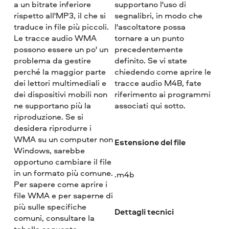
a un bitrate inferiore
supportano l'uso di
rispetto all'MP3, il che si
segnalibri, in modo che
traduce in file più piccoli.
l'ascoltatore possa
Le tracce audio WMA
tornare a un punto
possono essere un po' un
precedentemente
problema da gestire
definito. Se vi state
perché la maggior parte
chiedendo come aprire le
dei lettori multimediali e
tracce audio M4B, fate
dei dispositivi mobili non
riferimento ai programmi
ne supportano più la
associati qui sotto.
riproduzione. Se si
desidera riprodurre i
WMA su un computer non
Estensione del file
Windows, sarebbe
opportuno cambiare il file
in un formato più comune.
.m4b
Per sapere come aprire i
file WMA e per saperne di
più sulle specifiche
Dettagli tecnici
comuni, consultare la
tabella seguente.