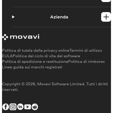
Guide
Portale didattico
Azienda
Contattate l'assistenza
Requisiti di sistema
Informazioni su Movavi
Limitazioni della versione di prova
Testimonianze
Annulla abbonamento
Recensioni dei media
Rimborso
Perché scegliere noi
Politica di tutela della privacy online
Termini di utilizzo
Per il lavoro
EULA
Politica del ciclo di vita del software
Politica di spedizione e restituzione
Politica di rimborso
Linee guida sui marchi registrati
Copyright © 2026, Movavi Software Limited. Tutti i diritti
riservati.