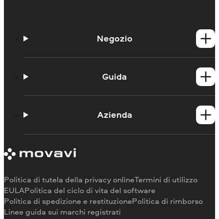
Negozio
Prodotti per Windows
Prodotti per Mac
Guida
Guide
Portale didattico
Azienda
Contattate l'assistenza
Requisiti di sistema
Informazioni su Movavi
Limitazioni della versione di prova
Testimonianze
Annulla abbonamento
Recensioni dei media
Rimborso
Perché scegliere noi
Politica di tutela della privacy online
Termini di utilizzo
Per il lavoro
EULA
Politica del ciclo di vita del software
Politica di spedizione e restituzione
Politica di rimborso
Linee guida sui marchi registrati