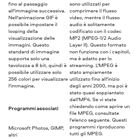
fino al passaggio
sono utilizzati per
all'immagine successiva.
comprimere il flusso
Nell'animazione GIF è
video, mentre il flusso
possibile impostare il
audio è solitamente
looping della
codificato con il codec
visualizzazione delle
MP2 (MPEG-1/2 Audio
immagini. Questo
Layer II). Questo formato
standard di immagine
non funziona con i capitoli,
supporta solo una
ma è adatto per lo
tavolozza a 8 bit, quindi è
streaming. L'MPEG è
possibile utilizzare solo
stato ampiamente
256 colori per visualizzare
utilizzato fino all'inizio
l'immagine.
degli anni 2000, ma poi è
stato quasi soppiantato
dall'MP4. Se vi state
chiedendo come aprire un
Programmi associati
file MPEG, consultate
l'elenco seguente. Questi
programmi riproducono
Microsoft Photos, GIMP,
tutti gli MPEG.
altri