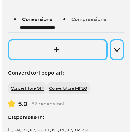
Conversione
Compressione
Convertitori popolari:
Convertitore GIF
Convertitore MPEG
5.0
57
recensioni
Disponibile in:
IT
,
,
,
,
,
,
,
,
,
,
EN
DE
FR
ES
PT
NL
PL
JP
KR
ZH