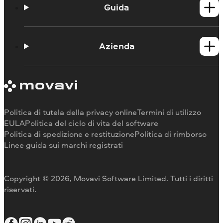
Prodotti per Mac
Guida
Guide
Portale didattico
Azienda
Contattate l'assistenza
Requisiti di sistema
Informazioni su Movavi
Limitazioni della versione di prova
Testimonianze
Annulla abbonamento
Recensioni dei media
Rimborso
Perché scegliere noi
Politica di tutela della privacy online
Termini di utilizzo
Per il lavoro
EULA
Politica del ciclo di vita del software
Politica di spedizione e restituzione
Politica di rimborso
Linee guida sui marchi registrati
Copyright © 2026, Movavi Software Limited. Tutti i diritti
riservati.