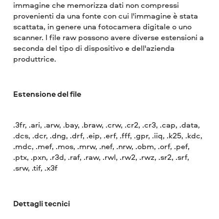
immagine che memorizza dati non compressi
provenienti da una fonte con cui l'immagine è stata
scattata, in genere una fotocamera digitale o uno
scanner. I file raw possono avere diverse estensioni a
seconda del tipo di dispositivo e dell'azienda
produttrice.
Estensione del file
.3fr, .ari, .arw, .bay, .braw, .crw, .cr2, .cr3, .cap, .data,
.dcs, .dcr, .dng, .drf, .eip, .erf, .fff, .gpr, .iiq, .k25, .kdc,
.mdc, .mef, .mos, .mrw, .nef, .nrw, .obm, .orf, .pef,
.ptx, .pxn, .r3d, .raf, .raw, .rwl, .rw2, .rwz, .sr2, .srf,
.srw, .tif, .x3f
Dettagli tecnici