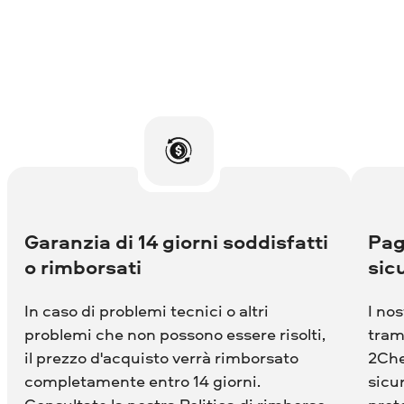
Garanzia di 14 giorni soddisfatti
Pag
o rimborsati
sicu
In caso di problemi tecnici o altri
I no
problemi che non possono essere risolti,
tram
il prezzo d'acquisto verrà rimborsato
2Che
completamente entro 14 giorni.
sicu