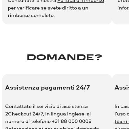
Consultate la nostra
Politica di rimborso
prot
per verificare se avete diritto a un
info
rimborso completo.
DOMANDE?
Assistenza pagamenti 24/7
Assi
Contattate il servizio di assistenza
In cas
2Checkout 24/7, in lingua inglese, al
l’uso 
numero di telefono +31 88 000 0008
team 
(internazionale) per qualsiasi domanda
aiutar