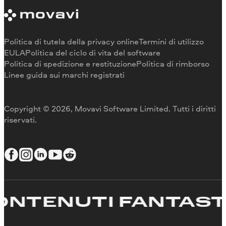
Requisiti di sistema
Informazioni su Movavi
Limitazioni della versione di prova
Testimonianze
Annulla abbonamento
Recensioni dei media
Rimborso
Perché scegliere noi
Politica di tutela della privacy online
Termini di utilizzo
Per il lavoro
EULA
Politica del ciclo di vita del software
Politica di spedizione e restituzione
Politica di rimborso
Linee guida sui marchi registrati
Copyright © 2026, Movavi Software Limited. Tutti i diritti
riservati.
TENUTI FANTASTIC