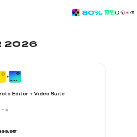
KR
 2026
oto Editor + Video Suite
년 구독
233.95