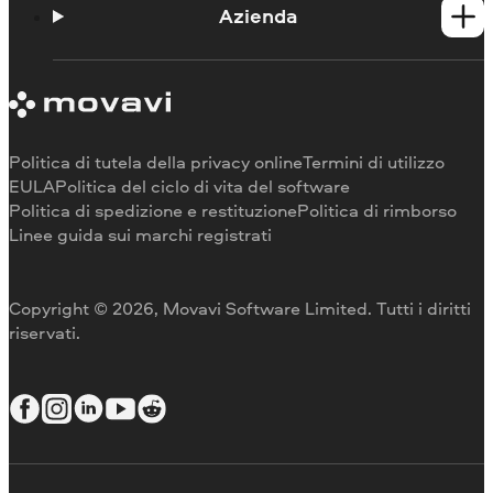
Portale didattico
Azienda
Contattate l'assistenza
Requisiti di sistema
Informazioni su Movavi
Limitazioni della versione di prova
Testimonianze
Annulla abbonamento
Recensioni dei media
Rimborso
Perché scegliere noi
Politica di tutela della privacy online
Termini di utilizzo
Per il lavoro
EULA
Politica del ciclo di vita del software
Politica di spedizione e restituzione
Politica di rimborso
Linee guida sui marchi registrati
Copyright © 2026, Movavi Software Limited. Tutti i diritti
riservati.