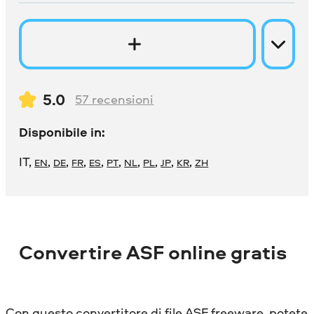
5.0
57
recensioni
Disponibile in:
IT
,
,
,
,
,
,
,
,
,
,
EN
DE
FR
ES
PT
NL
PL
JP
KR
ZH
Convertire ASF online gratis
Con questo convertitore di file ASF freeware, potete