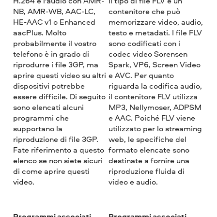
H.264 e l'audio con AMR-
Il tipo di file FLV è un
NB, AMR-WB, AAC-LC,
contenitore che può
HE-AAC v1 o Enhanced
memorizzare video, audio,
aacPlus. Molto
testo e metadati. I file FLV
probabilmente il vostro
sono codificati con i
telefono è in grado di
codec video Sorensen
riprodurre i file 3GP, ma
Spark, VP6, Screen Video
aprire questi video su altri
e AVC. Per quanto
dispositivi potrebbe
riguarda la codifica audio,
essere difficile. Di seguito
il contenitore FLV utilizza
sono elencati alcuni
MP3, Nellymoser, ADPSM
programmi che
e AAC. Poiché FLV viene
supportano la
utilizzato per lo streaming
riproduzione di file 3GP.
web, le specifiche del
Fate riferimento a questo
formato elencate sono
elenco se non siete sicuri
destinate a fornire una
di come aprire questi
riproduzione fluida di
video.
video e audio.
Programmi associati
Programmi associati