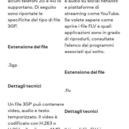
alcuni telefoni 2G e 4G lo
e audio su social network
supportano. Di seguito
e piattaforme di
sono riportate le
streaming come YouTube.
specifiche del tipo di file
Se volete sapere come
3GP.
aprire i file FLV e quali
applicazioni sono in grado
di riprodurli, consultate
l'elenco dei programmi
Estensione del file
associati qui sotto.
.3gp
Estensione del file
Dettagli tecnici
.flv
Un file 3GP può contenere
video, audio e testo
Dettagli tecnici
temporizzato. Il video è
codificato con H.263 o