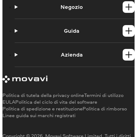
Negozio
Prodotti per Windows
Prodotti per Mac
Guida
Guide
Portale didattico
Azienda
Contattate l'assistenza
Requisiti di sistema
Informazioni su Movavi
Limitazioni della versione di prova
Testimonianze
Annulla abbonamento
Recensioni dei media
Rimborso
Perché scegliere noi
Politica di tutela della privacy online
Termini di utilizzo
Per il lavoro
EULA
Politica del ciclo di vita del software
Politica di spedizione e restituzione
Politica di rimborso
Linee guida sui marchi registrati
Copyright © 2026, Movavi Software Limited. Tutti i diritti