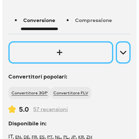
Conversione
Compressione
Convertitori popolari:
Convertitore 3GP
Convertitore FLV
5.0
57
recensioni
Disponibile in:
IT
,
,
,
,
,
,
,
,
,
,
EN
DE
FR
ES
PT
NL
PL
JP
KR
ZH