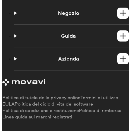
Negozio
Prodotti per Windows
Prodotti per Mac
Guida
Guide
Portale didattico
Azienda
Contattate l'assistenza
Requisiti di sistema
Informazioni su Movavi
Limitazioni della versione di prova
Testimonianze
Annulla abbonamento
Recensioni dei media
Rimborso
Perché scegliere noi
Politica di tutela della privacy online
Termini di utilizzo
Per il lavoro
EULA
Politica del ciclo di vita del software
Politica di spedizione e restituzione
Politica di rimborso
Linee guida sui marchi registrati