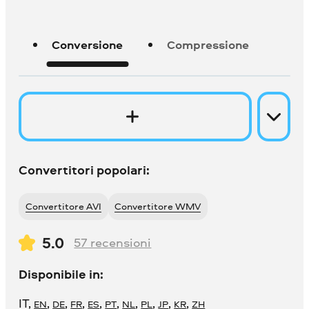
Conversione
Compressione
Convertitori popolari:
Convertitore AVI
Convertitore WMV
5.0
57
recensioni
Disponibile in:
IT
,
,
,
,
,
,
,
,
,
,
EN
DE
FR
ES
PT
NL
PL
JP
KR
ZH