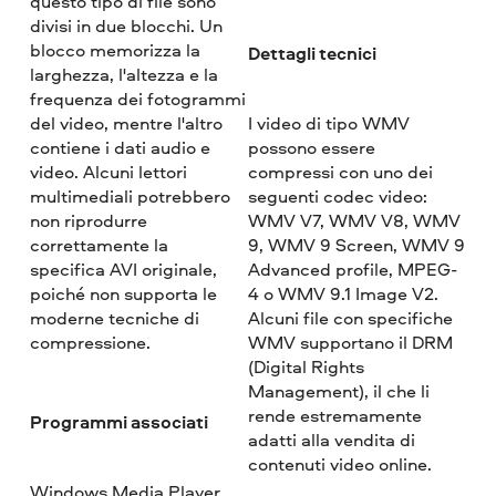
questo tipo di file sono
divisi in due blocchi. Un
blocco memorizza la
Dettagli tecnici
larghezza, l'altezza e la
frequenza dei fotogrammi
del video, mentre l'altro
I video di tipo WMV
contiene i dati audio e
possono essere
video. Alcuni lettori
compressi con uno dei
multimediali potrebbero
seguenti codec video:
non riprodurre
WMV V7, WMV V8, WMV
correttamente la
9, WMV 9 Screen, WMV 9
specifica AVI originale,
Advanced profile, MPEG-
poiché non supporta le
4 o WMV 9.1 Image V2.
moderne tecniche di
Alcuni file con specifiche
compressione.
WMV supportano il DRM
(Digital Rights
Management), il che li
rende estremamente
Programmi associati
adatti alla vendita di
contenuti video online.
Windows Media Player,