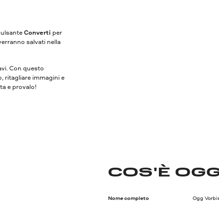
 pulsante
Converti
per
verranno salvati nella
vavi. Con questo
o, ritagliare immagini e
ita e provalo!
COS'È OG
Nome completo
Ogg Vorbi