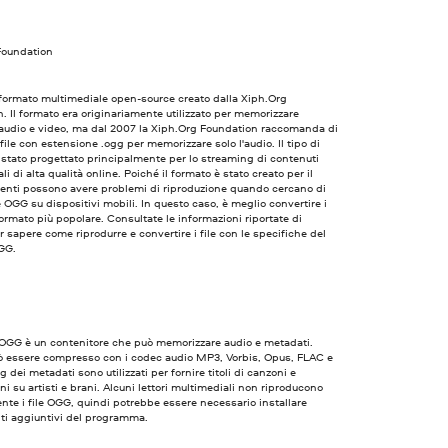
Foundation
formato multimediale open-source creato dalla Xiph.Org
. Il formato era originariamente utilizzato per memorizzare
 audio e video, ma dal 2007 la Xiph.Org Foundation raccomanda di
i file con estensione .ogg per memorizzare solo l'audio. Il tipo di
 stato progettato principalmente per lo streaming di contenuti
i di alta qualità online. Poiché il formato è stato creato per il
tenti possono avere problemi di riproduzione quando cercano di
ile OGG su dispositivi mobili. In questo caso, è meglio convertire i
 formato più popolare. Consultate le informazioni riportate di
r sapere come riprodurre e convertire i file con le specifiche del
GG.
 OGG è un contenitore che può memorizzare audio e metadati.
uò essere compresso con i codec audio MP3, Vorbis, Opus, FLAC e
g dei metadati sono utilizzati per fornire titoli di canzoni e
ni su artisti e brani. Alcuni lettori multimediali non riproducono
nte i file OGG, quindi potrebbe essere necessario installare
i aggiuntivi del programma.