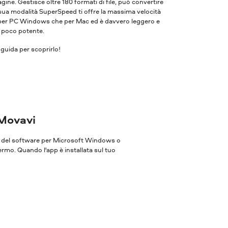
ne. Gestisce oltre 180 formati di file, può convertire
 sua modalità SuperSpeed ​​ti offre la massima velocità
ia per PC Windows che per Mac ed è davvero leggero e
r poco potente.
guida per scoprirlo!
 Movavi
one del software per Microsoft Windows o
ermo. Quando l'app è installata sul tuo