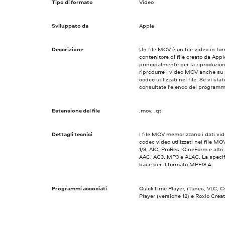
Tipo di formato
Video
Sviluppato da
Apple
Descrizione
Un file MOV è un file video in f
contenitore di file creato da Apple.
principalmente per la riproduzion
riprodurre i video MOV anche su a
codec utilizzati nel file. Se vi s
consultate l'elenco dei programmi
Estensione del file
.mov, .qt
Dettagli tecnici
I file MOV memorizzano i dati vide
codec video utilizzati nei file
1/3, AIC, ProRes, CineForm e altr
AAC, AC3, MP3 e ALAC. La specif
base per il formato MPEG-4.
Programmi associati
QuickTime Player, iTunes, VLC, 
Player (versione 12) e Roxio Creat