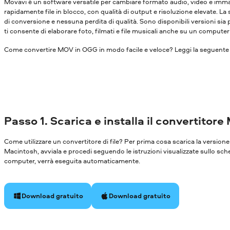
Movavi è un software versatile per cambiare formato audio, video e immagi
rapidamente file in blocco, con qualità di output e risoluzione elevate. La
di conversione e nessuna perdita di qualità. Sono disponibili versioni s
ti consente di elaborare foto, filmati e file musicali anche su un compute
Come convertire MOV in OGG in modo facile e veloce? Leggi la seguente 
Passo 1. Scarica e installa il convertitore
Come utilizzare un convertitore di file? Per prima cosa scarica la versi
Macintosh, avviala e procedi seguendo le istruzioni visualizzate sullo sch
computer, verrà eseguita automaticamente.
Download gratuito
Download gratuito