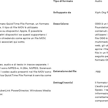
Tipo di formato
Audio
Sviluppato da
Xiph.Org 
ormato QuickTime File Format, un formato
Descrizione
OGG è un 
 Il tipo di file MOV è utilizzato
Foundation
e su dispositivi Apple. È possibile
contenuti
ltri dispositivi se questi supportano i
utilizzare 
tate chiedendo come aprire un file MOV,
file OGG è
 associati qui sotto.
multimedial
web, gli u
aprire i f
file in un
seguito pe
formato O
o, audio e di testo in tracce separate. I
 MOV sono MPEG-4, H.264, MJPEG, Sorenson
Estensione del file
.ogg
i. I codec audio presenti nei file MOV sono
ica QuickTime File Format è servita come
Dettagli tecnici
Il formato
L'audio p
Speex. I ta
CyberLink PowerDirector, Windows Media
informazio
or.
correttame
component