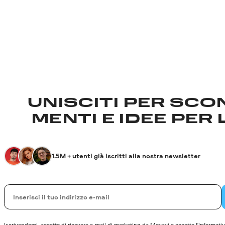
UNISCITI PER SCON
MENTI E IDEE PER 
1.5M + utenti già iscritti alla nostra newsletter
La tua e-mail
Iscrivendomi, accetto di ricevere e-mail di marketing da Movavi e accetto l'
Informativ