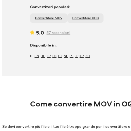
Convertitori popolari:
Convertitore MOV
Convertitore OGG
5.0
57
recensioni
Disponibile in:
IT
,
EN
,
DE
,
FR
,
ES
,
PT
,
NL
,
PL
,
JP
,
KR
,
ZH
Come convertire MOV in O
Se devi convertire più file o il tuo file è troppo grande per il convertitore o