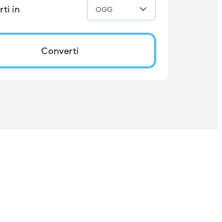
ti in
OGG
Converti