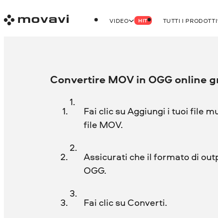
VIDEO
TUTTI I PRODOTTI
HIT
Convertire MOV in OGG online g
Fai clic su Aggiungi i tuoi file m
file MOV.
Assicurati che il formato di out
OGG.
Fai clic su Converti.