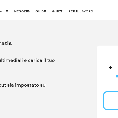
NEGOZIO
GUIDA
GUIDE
PER IL LAVORO
ratis
ultimediali e carica il tuo
put sia impostato su