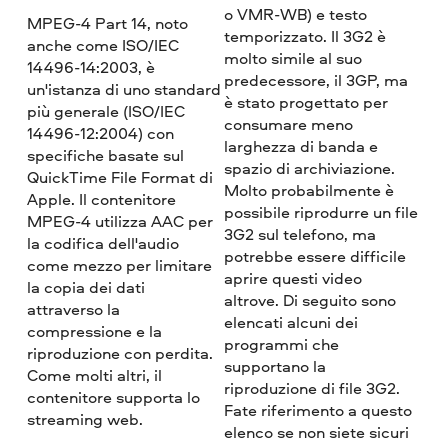
o VMR-WB) e testo
MPEG-4 Part 14, noto
temporizzato. Il 3G2 è
anche come ISO/IEC
molto simile al suo
14496-14:2003, è
predecessore, il 3GP, ma
un'istanza di uno standard
è stato progettato per
più generale (ISO/IEC
consumare meno
14496-12:2004) con
larghezza di banda e
specifiche basate sul
spazio di archiviazione.
QuickTime File Format di
Molto probabilmente è
Apple. Il contenitore
possibile riprodurre un file
MPEG-4 utilizza AAC per
3G2 sul telefono, ma
la codifica dell'audio
potrebbe essere difficile
come mezzo per limitare
aprire questi video
la copia dei dati
altrove. Di seguito sono
attraverso la
elencati alcuni dei
compressione e la
programmi che
riproduzione con perdita.
supportano la
Come molti altri, il
riproduzione di file 3G2.
contenitore supporta lo
Fate riferimento a questo
streaming web.
elenco se non siete sicuri