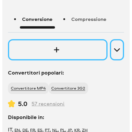
Conversione
Compressione
Convertitori popolari:
Convertitore MP4
Convertitore 3G2
5.0
57
recensioni
Disponibile in:
IT
,
,
,
,
,
,
,
,
,
,
EN
DE
FR
ES
PT
NL
PL
JP
KR
ZH