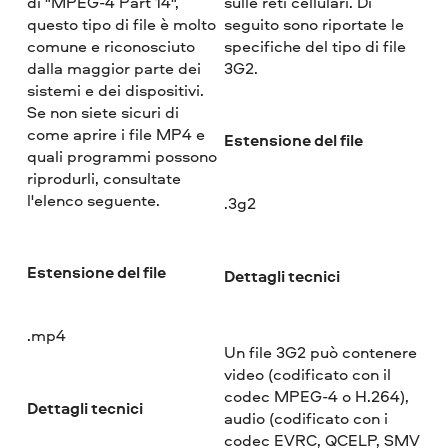
di "MPEG-4 Part 14",
sulle reti cellulari. Di
questo tipo di file è molto
seguito sono riportate le
comune e riconosciuto
specifiche del tipo di file
dalla maggior parte dei
3G2.
sistemi e dei dispositivi.
Se non siete sicuri di
come aprire i file MP4 e
Estensione del file
quali programmi possono
riprodurli, consultate
l'elenco seguente.
.3g2
Estensione del file
Dettagli tecnici
.mp4
Un file 3G2 può contenere
video (codificato con il
codec MPEG-4 o H.264),
Dettagli tecnici
audio (codificato con i
codec EVRC, QCELP, SMV