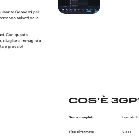
 pulsante
Converti
per
verranno salvati nella
vavi. Con questo
o, ritagliare immagini e
ita e provalo!
COS'È 3GP
Nome completo
Formato f
Tipo di formato
Video