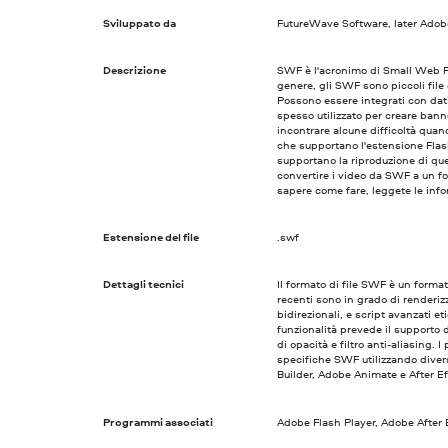
Sviluppato da
FutureWave Software, later Ado
Descrizione
SWF è l'acronimo di Small Web Fo
genere, gli SWF sono piccoli file 
Possono essere integrati con dati 
spesso utilizzato per creare bann
incontrare alcune difficoltà quan
che supportano l'estensione Flas
supportano la riproduzione di ques
convertire i video da SWF a un f
sapere come fare, leggete le infor
Estensione del file
.swf
Dettagli tecnici
Il formato di file SWF è un format
recenti sono in grado di renderiz
bidirezionali, e script avanzati e
funzionalità prevede il supporto 
di opacità e filtro anti-aliasing.
specifiche SWF utilizzando diver
Builder, Adobe Animate e After Ef
Programmi associati
Adobe Flash Player, Adobe After Ef