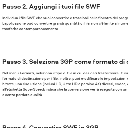
Passo 2. Aggiungi i tuoi file SWF
Individua i file SWF che vuoi convertire e trascinali nella finestra del pr
L'applicazione può convertire grandi quantità di file: non c'è limite al nume
trasferire contemporaneamente.
Passo 3. Seleziona 3GP come formato di 
Nel menu
Formati
, seleziona il tipo di file in cui desideri trasformare i tu
formato di destinazione per i file. Inoltre, puoi modificare le impostazioni
bitrate, una risoluzione (inclusi HD, Ultra HD e persino 4K) diversi, codec,
all'etichetta SuperSpeed: indica che la conversione verrà eseguita con una
e senza perdere qualità.
Passo 4. Convertire SWF in 3GP