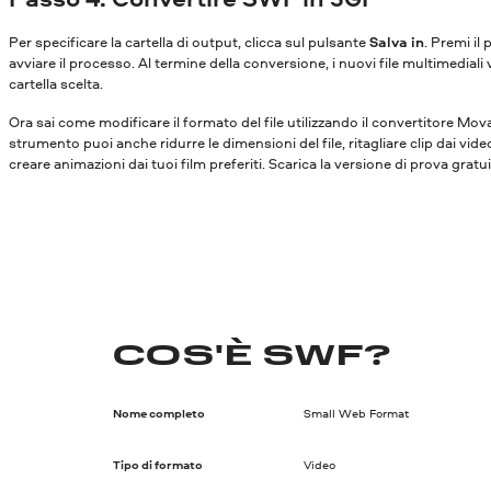
Per specificare la cartella di output, clicca sul pulsante
Salva in
. Premi il
avviare il processo. Al termine della conversione, i nuovi file multimediali 
cartella scelta.
Ora sai come modificare il formato del file utilizzando il convertitore Mo
strumento puoi anche ridurre le dimensioni del file, ritagliare clip dai vide
creare animazioni dai tuoi film preferiti. Scarica la versione di prova gratu
COS'È SWF?
Nome completo
Small Web Format
Tipo di formato
Video