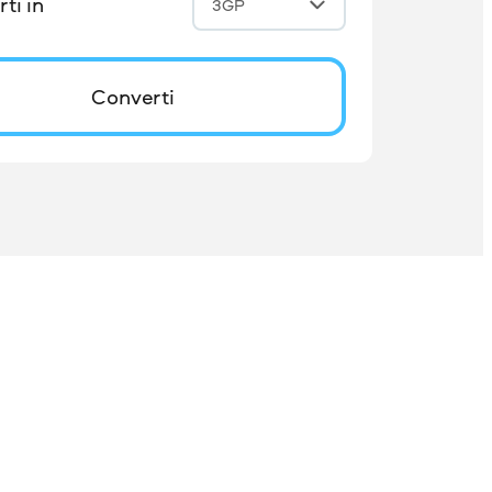
ti in
3GP
Converti