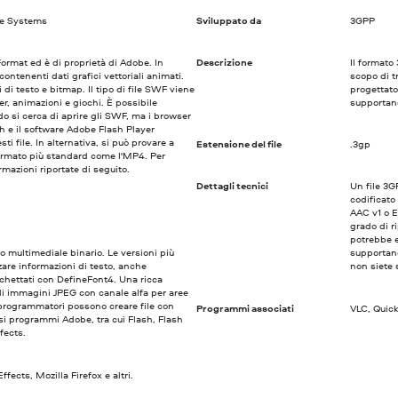
be Systems
Sviluppato da
3GPP
rmat ed è di proprietà di Adobe. In
Descrizione
Il formato
contenenti dati grafici vettoriali animati.
scopo di tr
di testo e bitmap. Il tipo di file SWF viene
progettato
er, animazioni e giochi. È possibile
supportano
do si cerca di aprire gli SWF, ma i browser
h e il software Adobe Flash Player
ti file. In alternativa, si può provare a
Estensione del file
.3gp
ormato più standard come l'MP4. Per
mazioni riportate di seguito.
Dettagli tecnici
Un file 3G
codificat
AAC v1 o E
grado di ri
potrebbe e
o multimediale binario. Le versioni più
supportano
zare informazioni di testo, anche
non siete 
tichettati con DefineFont4. Una ricca
di immagini JPEG con canale alfa per aree
 I programmatori possono creare file con
Programmi associati
VLC, Quic
si programmi Adobe, tra cui Flash, Flash
fects.
fects, Mozilla Firefox e altri.