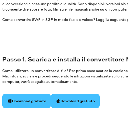
di conversione e nessuna perdita di qualità. Sono disponibili versioni s
ti consente di elaborare foto, filmati e file musicali anche su un compute
Come convertire SWF in 3GP in modo facile e veloce? Leggi la seguente g
Passo 1. Scarica e installa il convertitore
Come utilizzare un convertitore di file? Per prima cosa scarica la versi
Macintosh, avviala e procedi seguendo le istruzioni visualizzate sullo sch
computer, verrà eseguita automaticamente.
Download gratuito
Download gratuito