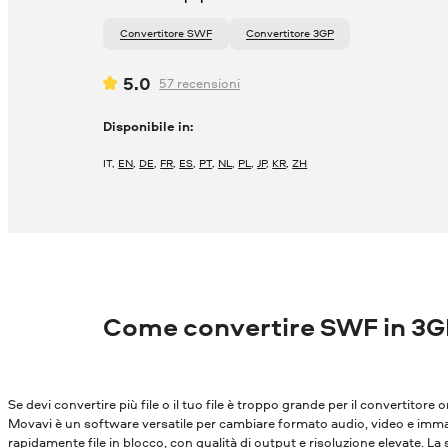
Convertitore SWF
Convertitore 3GP
5.0
57
recensioni
Disponibile in:
IT
,
EN
,
DE
,
FR
,
ES
,
PT
,
NL
,
PL
,
JP
,
KR
,
ZH
Come convertire SWF in 3G
Se devi convertire più file o il tuo file è troppo grande per il convertitore o
Movavi è un software versatile per cambiare formato audio, video e immagi
rapidamente file in blocco, con qualità di output e risoluzione elevate. La