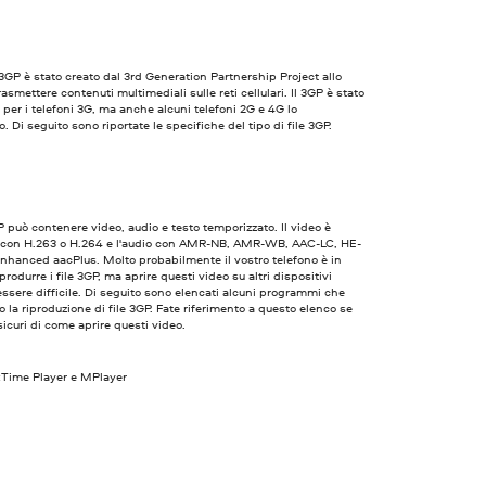
 3GP è stato creato dal 3rd Generation Partnership Project allo
asmettere contenuti multimediali sulle reti cellulari. Il 3GP è stato
 per i telefoni 3G, ma anche alcuni telefoni 2G e 4G lo
. Di seguito sono riportate le specifiche del tipo di file 3GP.
P può contenere video, audio e testo temporizzato. Il video è
o con H.263 o H.264 e l'audio con AMR-NB, AMR-WB, AAC-LC, HE-
nhanced aacPlus. Molto probabilmente il vostro telefono è in
produrre i file 3GP, ma aprire questi video su altri dispositivi
ssere difficile. Di seguito sono elencati alcuni programmi che
 la riproduzione di file 3GP. Fate riferimento a questo elenco se
sicuri di come aprire questi video.
kTime Player e MPlayer