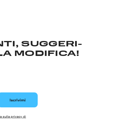
TI, SUGGERI­
LA MODIFICA!
Iscrivimi
a sulla privacy di