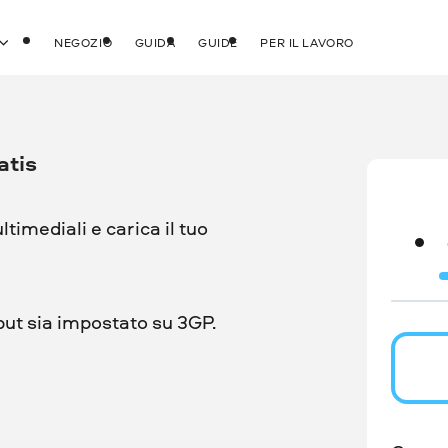
NEGOZIO
GUIDA
GUIDE
PER IL LAVORO
atis
ultimediali e carica il tuo
put sia impostato su 3GP.