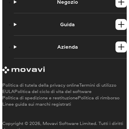
Negozio
Prodotti per Windows
Prodotti per Mac
Guida
Guide
Portale didattico
Azienda
Contattate l'assistenza
Requisiti di sistema
Informazioni su Movavi
Limitazioni della versione di prova
Testimonianze
Annulla abbonamento
Recensioni dei media
Rimborso
Perché scegliere noi
Politica di tutela della privacy online
Termini di utilizzo
Per il lavoro
EULA
Politica del ciclo di vita del software
Politica di spedizione e restituzione
Politica di rimborso
Linee guida sui marchi registrati
Copyright © 2026, Movavi Software Limited. Tutti i diritti