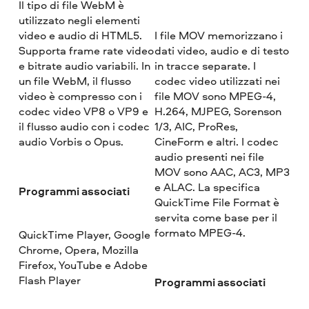
Il tipo di file WebM è
utilizzato negli elementi
video e audio di HTML5.
I file MOV memorizzano i
Supporta frame rate video
dati video, audio e di testo
e bitrate audio variabili. In
in tracce separate. I
un file WebM, il flusso
codec video utilizzati nei
video è compresso con i
file MOV sono MPEG-4,
codec video VP8 o VP9 e
H.264, MJPEG, Sorenson
il flusso audio con i codec
1/3, AIC, ProRes,
audio Vorbis o Opus.
CineForm e altri. I codec
audio presenti nei file
MOV sono AAC, AC3, MP3
e ALAC. La specifica
Programmi associati
QuickTime File Format è
servita come base per il
formato MPEG-4.
QuickTime Player, Google
Chrome, Opera, Mozilla
Firefox, YouTube e Adobe
Flash Player
Programmi associati