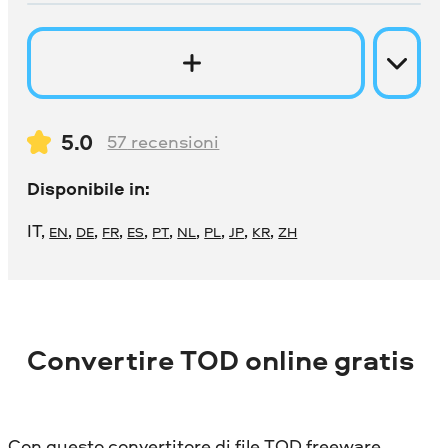
5.0
57
recensioni
Disponibile in:
IT
,
,
,
,
,
,
,
,
,
,
EN
DE
FR
ES
PT
NL
PL
JP
KR
ZH
Convertire TOD online gratis
Con questo convertitore di file TOD freeware,