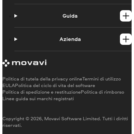
Prodotti per Windows
Prodotti per Mac
Guida
Guide
Portale didattico
Azienda
Contattate l'assistenza
Requisiti di sistema
Informazioni su Movavi
Limitazioni della versione di prova
Testimonianze
Annulla abbonamento
Recensioni dei media
Rimborso
Perché scegliere noi
Politica di tutela della privacy online
Termini di utilizzo
Per il lavoro
EULA
Politica del ciclo di vita del software
Politica di spedizione e restituzione
Politica di rimborso
Linee guida sui marchi registrati
Copyright © 2026, Movavi Software Limited. Tutti i diritti
riservati.