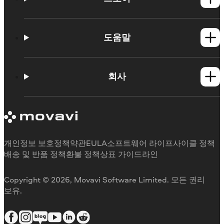
Windows 제품
Mac 제품
도움말
사용법
학습 포털
회사
지원 요청
Movavi 제품 시스템 요구 사항
Movavi에 대해
체험판 제한 사항
후기
구독 취소
미디어 리뷰
환불
Movavi를 선택하는 이유
개인정보 보호정책
약관
EULA
소프트웨어 라이프사이클 정책
업무용
배송 및 반품 정책
환불 정책
상표 가이드라인
Copyright © 2026, Movavi Software Limited. 모든 권리
보유.