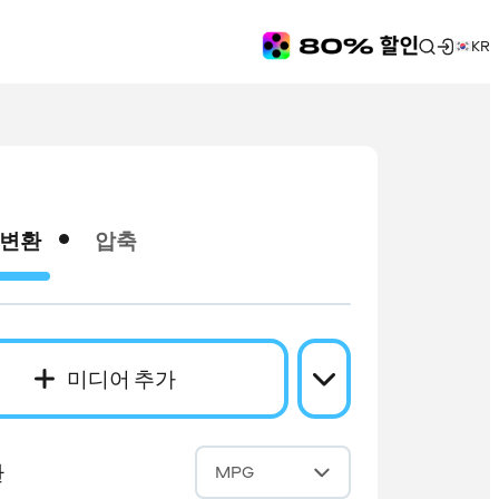
KR
변환
압축
미디어 추가
환
MPG