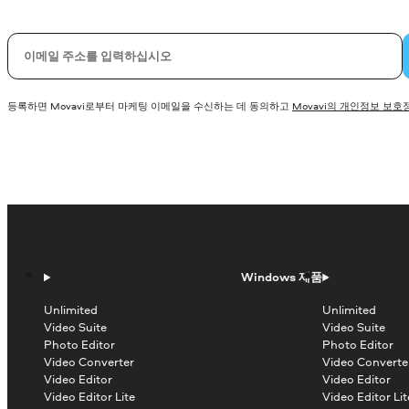
이메일
등록하면 Movavi로부터 마케팅 이메일을 수신하는 데 동의하고
Movavi의 개인정보 보호
Windows 제품
Unlimited
Unlimited
Video Suite
Video Suite
Photo Editor
Photo Editor
Video Converter
Video Converte
Video Editor
Video Editor
Video Editor Lite
Video Editor Lit