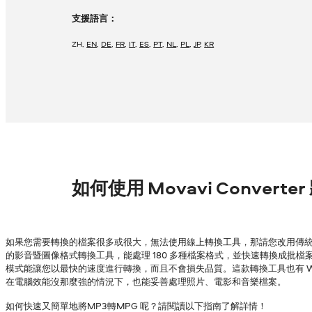
支援語言：
ZH
,
EN
,
DE
,
FR
,
IT
,
ES
,
PT
,
NL
,
PL
,
JP
,
KR
如何使用 Movavi Converte
如果您需要轉換的檔案很多或很大，無法使用線上轉換工具，那請您改用傳統的
的影音暨圖像格式轉換工具，能處理 180 多種檔案格式，並快速轉換成批檔案，
模式能讓您以最快的速度進行轉換，而且不會損失品質。這款轉換工具也有 Wind
在電腦效能沒那麼強的情況下，也能妥善處理照片、電影和音樂檔案。
如何快速又簡單地將MP3轉MPG 呢？請閱讀以下指南了解詳情！