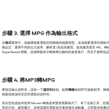
步驟 3. 選擇 MPG 作為輸出格式
在
格式
選單中，為媒體檔案選取您想轉換的檔案類型，並為檔案選擇目標格
換設定：選擇不同的位元速率、解析度 (包括高畫質、超高畫質甚至 4K)、
SuperSpeed 標籤，這個標籤表示轉換將以極快的速度進行，而且不會降低
步驟 4. 將MP3轉MPG
要指定輸出資料夾，請按一下
儲存到
按鈕。點擊
轉換
按鈕即可啟動程序。轉
檔案就會儲存至您所選取的資料夾。
現在您知道如何使用 Movavi 轉換器來變更檔案格式了。有了這個工具，您
剪切片段、裁剪圖片，並將喜愛的電影當作素材製作成動畫。立即取得免費