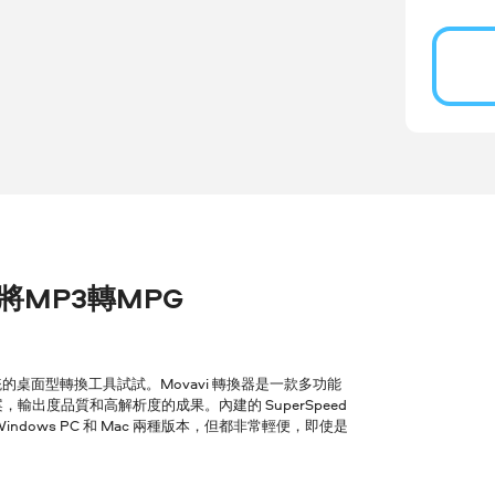
r 將MP3轉MPG
桌面型轉換工具試試。Movavi 轉換器是一款多功能
輸出度品質和高解析度的成果。內建的 SuperSpeed
ows PC 和 Mac 兩種版本，但都非常輕便，即使是