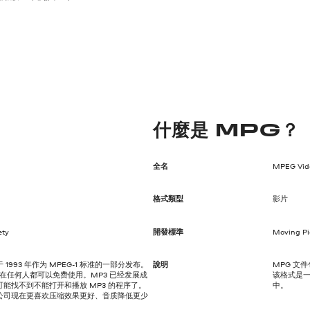
什麼是 MPG？
全名
MPEG Vide
格式類型
影片
ety
開發標準
Moving Pi
于 1993 年作为 MPEG-1 标准的一部分发布。
說明
MPG 文
现在任何人都可以免费使用。MP3 已经发展成
该格式是
能找不到不能打开和播放 MP3 的程序了。
中。
公司现在更喜欢压缩效果更好、音质降低更少