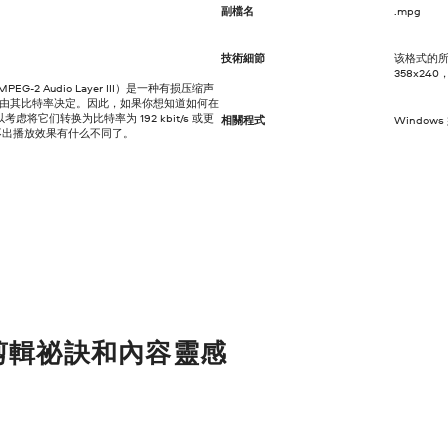
副檔名
.mpg
技術細節
该格式的所有
358x240
 或 MPEG-2 Audio Layer III）是一种有损压缩声
小由其比特率决定。因此，如果你想知道如何在
将它们转换为比特率为 192 kbit/s 或更
相關程式
Window
听不出播放效果有什么不同了。
剪輯祕訣和內容靈感