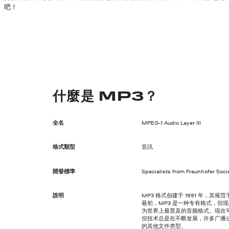
吧！
什麼是 MP3？
全名
MPEG-1 Audio Layer III
格式類型
音訊
開發標準
Specialists from Fraunhofer Soci
說明
MP3 格式创建于 1991 年，其规范
最初，MP3 是一种专有格式，但
为世界上最普及的音频格式。现在可
但技术总是在不断发展，许多广播
的其他文件类型。