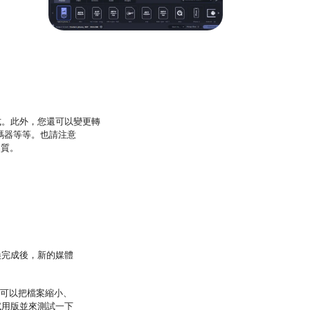
式。此外，您還可以變更轉
轉碼器等等。也請注意
品質。
換完成後，新的媒體
還可以把檔案縮小、
試用版並來測試一下