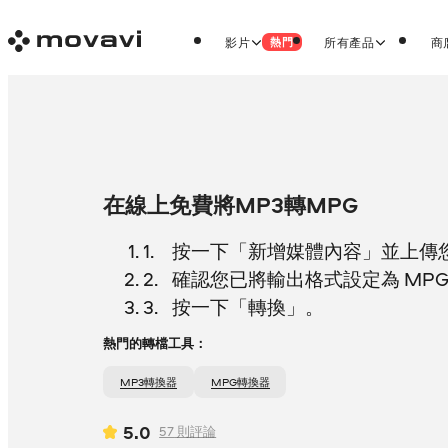
影片
所有產品
商
熱門
在線上免費將MP3轉MPG
按一下「新增媒體內容」並上傳您的
確認您已將輸出格式設定為 MP
按一下「轉換」。
熱門的轉檔工具：
MP3轉換器
MPG轉換器
5.0
57
則評論