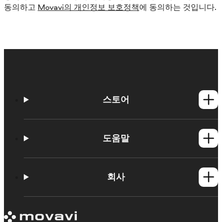
동의하고
Movavi의 개인정보 보호정책
에 동의하는 것입니다.
스토어
Windows 제품
Mac 제품
도움말
사용법
학습 포털
회사
지원 요청
Movavi 제품 시스템 요구 사항
Movavi에 대해
체험판 제한 사항
후기