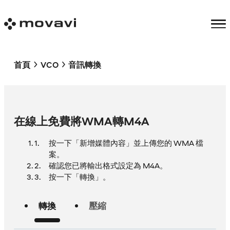
首頁
VCO
音訊轉換
在線上免費將WMA轉M4A
按一下「新增媒體內容」並上傳您的 WMA 檔
案。
確認您已將輸出格式設定為 M4A。
按一下「轉換」。
轉換
壓縮