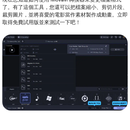
了。有了這個工具，您還可以把檔案縮小、剪切片段、
裁剪圖片，並將喜愛的電影當作素材製作成動畫。立即
取得免費試用版並來測試一下吧！