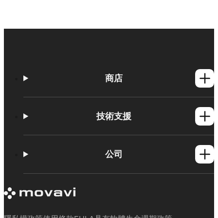
商店
Windows產品
Mac產品
技術支援
操作方法
學習平台
公司
Movavi 產品系統需求
試用版限制
關於 Movavi
取消訂閱
客戶評價
聯絡支援人員
媒體評論
退款
為何要選擇我們