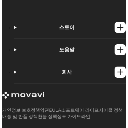
스토어
Windows 제품
Mac 제품
도움말
사용법
학습 포털
회사
지원 요청
Movavi 제품 시스템 요구 사항
Movavi에 대해
체험판 제한 사항
후기
구독 취소
미디어 리뷰
환불
Movavi를 선택하는 이유
개인정보 보호정책
약관
EULA
소프트웨어 라이프사이클 정책
업무용
배송 및 반품 정책
환불 정책
상표 가이드라인