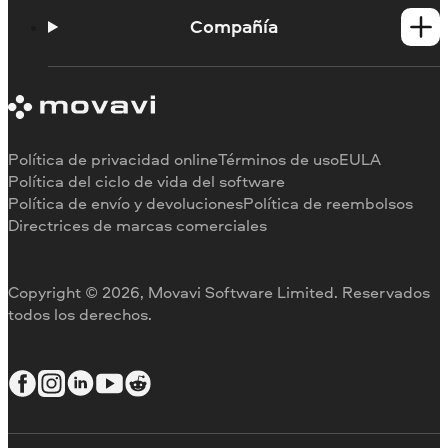
Portal de aprendizaje
Compañía
Contactar con asistencia
Requisitos del sistema
Información sobre Movavi
Limitaciones de la versión de prueba
Testimonios
Cancelar suscripción
Reseñas en los medios
Reembolso
Por qué elegirnos
Política de privacidad online
Términos de uso
EULA
Para el trabajo
Política del ciclo de vida del software
Política de envío y devoluciones
Política de reembolsos
Directrices de marcas comerciales
Copyright © 2026, Movavi Software Limited. Reservados
todos los derechos.