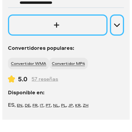
Convertidores populares:
Convertidor WMA
Convertidor MP4
5.0
57
reseñas
Disponible en:
ES
,
,
,
,
,
,
,
,
,
,
EN
DE
FR
IT
PT
NL
PL
JP
KR
ZH