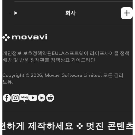
사용법
학습 포털
회사
지원 요청
Movavi 제품 시스템 요구 사항
Movavi에 대해
체험판 제한 사항
후기
구독 취소
미디어 리뷰
환불
Movavi를 선택하는 이유
개인정보 보호정책
약관
EULA
소프트웨어 라이프사이클 정책
업무용
배송 및 반품 정책
환불 정책
상표 가이드라인
Copyright © 2026, Movavi Software Limited. 모든 권리
보유.
편하게 제작하세요
멋진 콘텐츠를